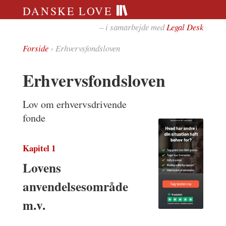
DANSKE LOVE
– i samarbejde med
Legal Desk
Forside
› Erhvervsfondsloven
Erhvervsfondsloven
Lov om erhvervsdrivende
fonde
Kapitel 1
Lovens
anvendelsesområde
m.v.