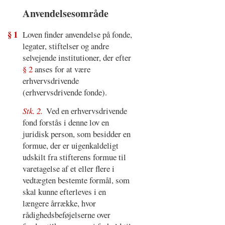
Anvendelsesområde
§ 1
Loven finder anvendelse på fonde,
legater, stiftelser og andre
selvejende institutioner, der efter
§ 2
anses for at være
erhvervsdrivende
(erhvervsdrivende fonde).
Stk. 2.
Ved en erhvervsdrivende
fond forstås i denne lov en
juridisk person, som besidder en
formue, der er uigenkaldeligt
udskilt fra stifterens formue til
varetagelse af et eller flere i
vedtægten bestemte formål, som
skal kunne efterleves i en
længere årrække, hvor
rådighedsbeføjelserne over