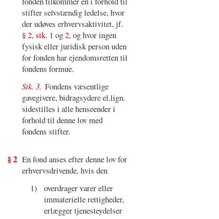
fonden tilkommer en i forhold til
stifter selvstændig ledelse, hvor
der udøves erhvervsaktivitet, jf.
§ 2, stk. 1
og
2
, og hvor ingen
fysisk eller juridisk person uden
for fonden har ejendomsretten til
fondens formue.
Stk. 3.
Fondens væsentlige
gavegivere, bidragsydere el.lign.
sidestilles i alle henseender i
forhold til denne lov med
fondens stifter.
§ 2
En fond anses efter denne lov for
erhvervsdrivende, hvis den
1)
overdrager varer eller
immaterielle rettigheder,
erlægger tjenesteydelser