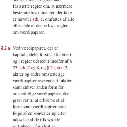
fastsætte regler om, at nærmere
bestemte instrumenter, der ikke
er nævnt i
stk. 1
, omfattes af alle
eller dele af denne lovs regler
om værdipapirer.
§ 2 a
Ved værdipapirer, der er
kapitalandele, forstås i kapitel 6
og i regler udstedt i medfør af
§
23, stk. 7
og
8
, og
§ 24, stk. 2
,
aktier og andre omsættelige
værdipapirer svarende til aktier
samt enhver anden form for
omsættelige værdipapirer, der
giver ret til at erhverve et af
førnævnte værdipapirer som
følge af en konvertering eller
udøvelse af de tilknyttede
rettigheder, forudsat at