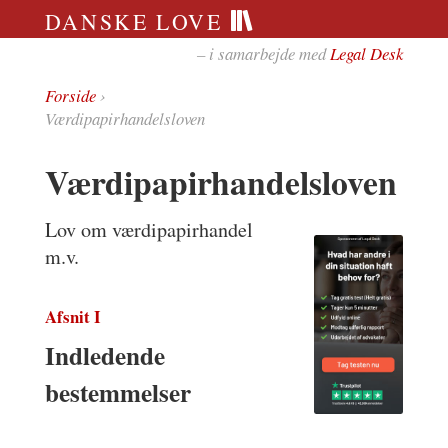
DANSKE LOVE
– i samarbejde med
Legal Desk
Forside
›
Værdipapirhandelsloven
Værdipapirhandelsloven
Lov om værdipapirhandel
m.v.
Afsnit I
Indledende
bestemmelser