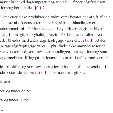
ngivet både ved dagtemperatur og ved 15°C, finder afgiftssatsen
forbrug her i landet, jf.
§ 2
.
kter eller disse produkter og andre varer betales der afgift af hele
n højeste afgiftssats efter denne lov, såfremt blandingen er
otorbrændstof. Der betales dog ikke yderligere afgift af blyfri
d afgiftsberigtiget blyholdig benzin. For biobrændstoffer, hvor
, der blandes med andre afgiftspligtige varer efter
stk. 1
, betales
vrige afgiftspligtige varer. 1. pkt. finder ikke anvendelse for en
for en virksomhed, som anvender blandingen som eget forbrug som
- og varmefremstilling på stationære motorer i kraft-varme-værker.
s fra skibe, og som anvendes eller er bestemt til at anvendes til
nde procentdel af den i
stk. 1, nr. 8
, nævnte afgiftssats:
derover.
ct. og under 65 pct.
t. og under 30 pct.
t.