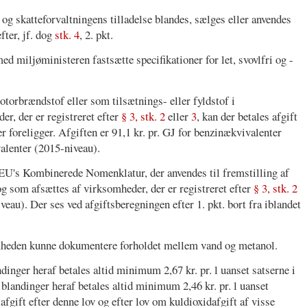
 og skatteforvaltningens tilladelse blandes, sælges eller anvendes
efter, jf. dog
stk. 4
, 2. pkt.
d miljøministeren fastsætte specifikationer for let, svovlfri og -
torbrændstof eller som tilsætnings- eller fyldstof i
r, der er registreret efter
§ 3, stk. 2
eller
3
, kan der betales afgift
er foreligger. Afgiften er 91,1 kr. pr. GJ for benzinækvivalenter
valenter (2015-niveau).
EU's Kombinerede Nomenklatur, der anvendes til fremstilling af
 og som afsættes af virksomheder, der er registreret efter
§ 3, stk. 2
iveau). Der ses ved afgiftsberegningen efter 1. pkt. bort fra iblandet
mheden kunne dokumentere forholdet mellem vand og metanol.
dinger heraf betales altid minimum 2,67 kr. pr. l uanset satserne i
g blandinger heraf betales altid minimum 2,46 kr. pr. l uanset
e afgift efter denne lov og efter lov om kuldioxidafgift af visse