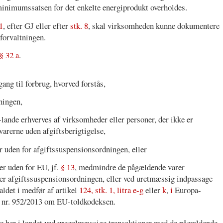
minimumssatsen for det enkelte energiprodukt overholdes.
1
, efter GJ eller efter
stk. 8
, skal virksomheden kunne dokumentere
eforvaltningen.
§ 32 a
.
gang til forbrug, hvorved forstås,
ningen,
lande erhverves af virksomheder eller personer, der ikke er
 varerne uden afgiftsberigtigelse,
er uden for afgiftssuspensionsordningen, eller
der uden for EU, jf.
§ 13
, medmindre de pågældende varer
er afgiftssuspensionsordningen, eller ved uretmæssig indpassage
aldet i medfør af artikel
124, stk. 1, litra e-g
eller
k
,
i
Europa-
 nr. 952/2013 om EU-toldkodeksen.
brug her i landet ved uregelmæssige transaktioner med de pågældende