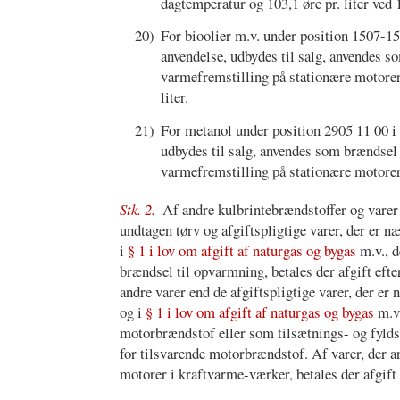
dagtemperatur og 103,1 øre pr. liter ved 
20)
For bioolier m.v. under position 1507-1
anvendelse, udbydes til salg, anvendes so
varmefremstilling på stationære motorer i
liter.
21)
For metanol under position 2905 11 00 i
udbydes til salg, anvendes som brændsel t
varmefremstilling på stationære motorer i
Stk. 2.
Af andre kulbrintebrændstoffer og vare
undtagen tørv og afgiftspligtige varer, der er n
i
§ 1 i lov om afgift af naturgas og bygas
m.v., d
brændsel til opvarmning, betales der afgift efte
andre varer end de afgiftspligtige varer, der er
og i
§ 1 i lov om afgift af naturgas og bygas
m.v.
motorbrændstof eller som tilsætnings- og fyldst
for tilsvarende motorbrændstof. Af varer, der a
motorer i kraftvarme-værker, betales der afgift 