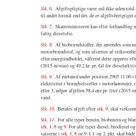
Stk. 6.
Afgiftspligtige varer må ikke uden told-
til andet formål end det, de er afgiftsberigtiget 
Stk. 7.
Skatteministeren kan efter forhandling me
fattig dieselolie.
Stk. 8.
Af biobrændstoffer, der anvendes som mo
motorbrændstof, og som afsættes af virksomhede
efter energiindholdet, såfremt dette opgøres ell
(2015-niveau) og 49,2 kr. pr. GJ for dieselækvi
Stk. 9.
Af metanol under position 2905 11 00 i 
elektricitet i brændselsceller i motorkøretøjer,
eller
3
, udgør afgiften 58,4 øre pr. liter (2015-n
vand.
Stk. 10.
Betales afgift efter
stk. 9
, skal virkso
Stk. 11.
For alle typer benzin, biobenzin og blan
stk. 1
,
8
og
9
. For alle typer diesel, biodiesel o
satserne i
stk. 1
,
8
og
9
. I 1. og 2. pkt. skal båd