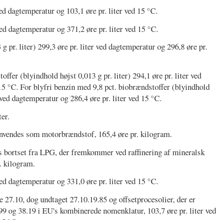
ed dagtemperatur og 103,1 øre pr. liter ved 15 °C.
ved dagtemperatur og 371,2 øre pr. liter ved 15 °C.
g pr. liter) 299,3 øre pr. liter ved dagtemperatur og 296,8 øre pr.
ffer (blyindhold højst 0,013 g pr. liter) 294,1 øre pr. liter ved
 15 °C. For blyfri benzin med 9,8 pct. biobrændstoffer (blyindhold
r ved dagtemperatur og 286,4 øre pr. liter ved 15 °C.
er.
anvendes som motorbrændstof, 165,4 øre pr. kilogram.
s bortset fra LPG, der fremkommer ved raffinering af mineralsk
r. kilogram.
ed dagtemperatur og 331,0 øre pr. liter ved 15 °C.
 27.10, dog undtaget 27.10.19.85 og offsetprocesolier, der er
.99 og 38.19 i EU's kombinerede nomenklatur, 103,7 øre pr. liter ved