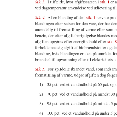
Stk. 3.
I tilfælde, hvor afgiftssatsen i
stk. 1
er a
ved dagtemperatur anvendelse ved udlevering til 
Stk. 4.
Af en blanding af de i
stk. 1
nævnte produ
blandingen efter satsen for den vare, der har de
anvendelig til fremstilling af varme eller som m
benzin, der efter afgiftsberigtigelse blandes me
afgiften opgøres efter energiindhold efter
stk. 8
forholdsmæssig afgift af biobrændstoffer og de ø
blanding, hvis blandingen er sket på området 
brændsel til opvarmning eller til elektricitets
Stk. 5.
For spildolie iblandet vand, som indsamle
fremstilling af varme, udgør afgiften dog følge
1)
35 pct. ved et vandindhold på 65 pct. og 
2)
70 pct. ved et vandindhold på mindst 30 p
3)
95 pct. ved et vandindhold på mindst 5 pc
4)
100 pct. ved et vandindhold på under 5 pc