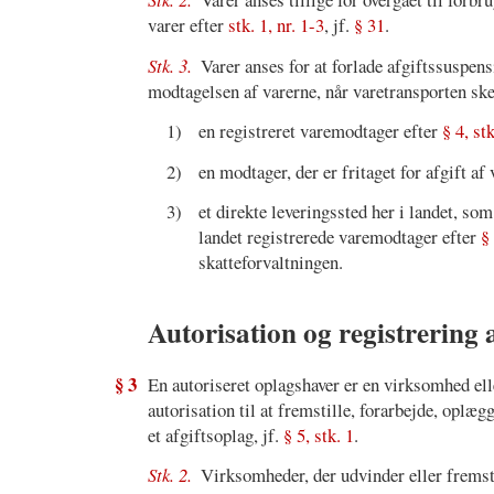
varer efter
stk. 1, nr. 1-3
, jf.
§ 31
.
Stk. 3.
Varer anses for at forlade afgiftssuspen
modtagelsen af varerne, når varetransporten ske
1)
en registreret varemodtager efter
§ 4, stk
2)
en modtager, der er fritaget for afgift af
3)
et direkte leveringssted her i landet, so
landet registrerede varemodtager efter
§ 
skatteforvaltningen.
Autorisation og registrering
§ 3
En autoriseret oplagshaver er en virksomhed elle
autorisation til at fremstille, forarbejde, oplæ
et afgiftsoplag, jf.
§ 5, stk. 1
.
Stk. 2.
Virksomheder, der udvinder eller fremsti