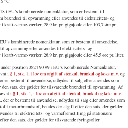
15 °C.
518 i EU’s kombinerede nomenklatur, som er bestemt til
m brændsel til opvarmning eller anvendes til elektricitets- og
 kraft-varme-værker, 28,9 kr. pr. gigajoule eller 103,7 øre pr.
 EU’s kombinerede nomenklatur, som er bestemt til anvendelse,
il opvarmning eller anvendes til elektricitets- og
 kraft-varme-værker, 28,9 kr. pr. gigajoule eller 45,5 øre pr. liter.
r under position 3824 90 99 i EU’s Kombinerede Nomenklatur,
ævnt i
§ 1, stk. 1, i lov om afgift af stenkul, brunkul og koks m.v.
og
er er bestemt til anvendelse, udbydes til salg eller anvendes som
r den sats, der gælder for tilsvarende brændsel til opvarmning. Af
 nævnt i
§ 1, stk. 1, i lov om afgift af stenkul, brunkul og koks m.v.
, der er bestemt til anvendelse, udbydes til salg eller anvendes som
of i motorbrændstof, betales der afgift efter den sats, der gælder
nvendes til elektricitets- og varmefremstilling på stationære
efter den sats, der gælder for tilsvarende fyringsolier.