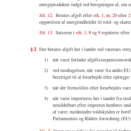
energiprodukter indgå ved beregningen af, om 
Stk. 12.
Betales afgift efter
stk. 1, nr. 20
eller
2
opgørelsen af energiindholdet til told- og skatt
Stk. 13.
Satserne i
stk. 1
,
8
og
9
reguleres efter
§ 2
Der betales afgift her i landet ved varernes over
1)
når varer forlader afgiftssuspensionsord
2)
ved modtagelsen, når varer fra andre EU-
berettiget til at forarbejde eller oplægge
3)
når der fremstilles eller forarbejdes var
4)
når varer importeres her i landet fra ste
umiddelbart efter importen henføres und
af varer, medmindre toldskylden er bortf
Parlamentets og Rådets forordning (EU)
Stk. 2.
Varer anses tillige for overgået til for