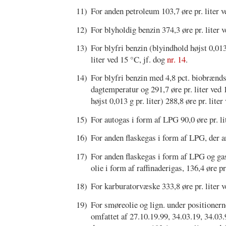
11)
For anden petroleum 103,7 øre pr. liter v
12)
For blyholdig benzin 374,3 øre pr. liter 
13)
For blyfri benzin (blyindhold højst 0,013 
liter ved 15 °C, jf. dog
nr. 14
.
14)
For blyfri benzin med 4,8 pct. biobrændsto
dagtemperatur og 291,7 øre pr. liter ved
højst 0,013 g pr. liter) 288,8 øre pr. lite
15)
For autogas i form af LPG 90,0 øre pr. lit
16)
For anden flaskegas i form af LPG, der 
17)
For anden flaskegas i form af LPG og ga
olie i form af raffinaderigas, 136,4 øre p
18)
For karburatorvæske 333,8 øre pr. liter v
19)
For smøreolie og lign. under positionerne
omfattet af 27.10.19.99, 34.03.19, 34.03