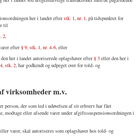
sionsordningen her i landet efter
stk. 1, nr. 1
, på tidspunktet for
r til
. 2
,
 varer efter
§ 9, stk. 1, nr. 4-6
, eller
m den her i landet autoriserede oplagshaver efter
§ 3
eller den her i
4, stk. 2
, har godkendt og udpeget over for told- og
 af virksomheder m.v.
r person, der som led i udøvelsen af sit erhverv har fået
gge, modtage eller afsende varer under afgiftssuspensionsordningen i
ller varer, skal autoriseres som oplagshaver hos told- og