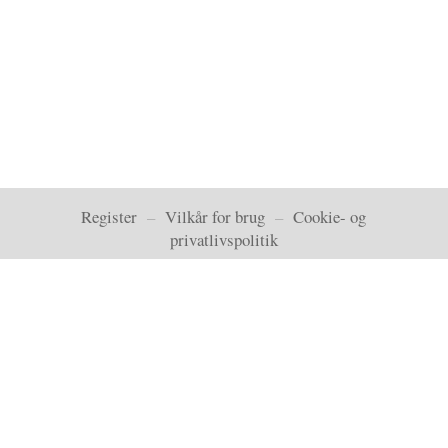
Register
–
Vilkår for brug
–
Cookie- og
privatlivspolitik