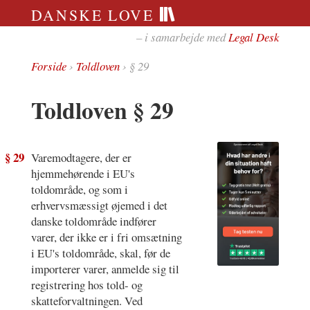
DANSKE LOVE
– i samarbejde med
Legal Desk
Forside
›
Toldloven
› § 29
Toldloven § 29
§ 29
Varemodtagere, der er
hjemmehørende i EU's
toldområde, og som i
erhvervsmæssigt øjemed i det
danske toldområde indfører
varer, der ikke er i fri omsætning
i EU's toldområde, skal, før de
importerer varer, anmelde sig til
registrering hos told- og
skatteforvaltningen. Ved