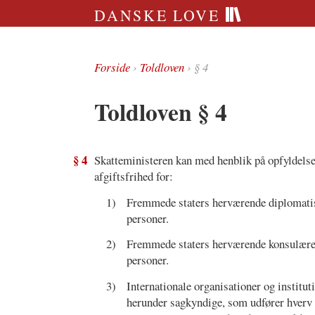
DANSKE LOVE
Forside
›
Toldloven
› § 4
Toldloven § 4
§ 4
Skatteministeren kan med henblik på opfyldelse a
afgiftsfrihed for:
1)
Fremmede staters herværende diplomatisk
personer.
2)
Fremmede staters herværende konsulære r
personer.
3)
Internationale organisationer og institu
herunder sagkyndige, som udfører hverv 