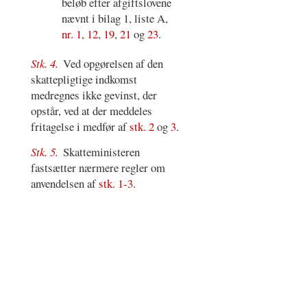
beløb efter afgiftslovene
nævnt i bilag 1, liste A,
nr. 1
,
12
,
19
,
21
og
23
.
Stk. 4.
Ved opgørelsen af den
skattepligtige indkomst
medregnes ikke gevinst, der
opstår, ved at der meddeles
fritagelse i medfør af
stk. 2
og
3
.
Stk. 5.
Skatteministeren
fastsætter nærmere regler om
anvendelsen af
stk. 1-3
.