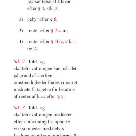
fastsættelse af tilsvar
efter
§ 4, stk. 2
,
2)
gebyr efter
§ 6
,
3)
renter efter
§ 7
samt
4)
renter efter
§ 16 c, stk. 1
og
2
.
Stk. 2.
Told- og
skatteforvaltningen kan, når det
på grund af særlige
omstændigheder findes rimeligt,
meddele fritagelse for betaling
af renter af krav efter
§ 5
.
Stk. 3.
Told- og
skatteforvaltningen meddeler
efter anmodning fra ophørte
virksomheder med delvis
fradragsret efter
momslovens §