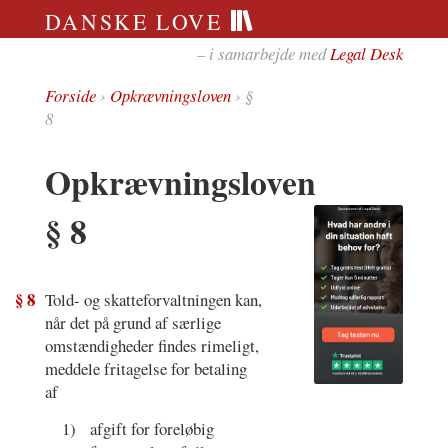
DANSKE LOVE
– i samarbejde med
Legal Desk
Forside
›
Opkrævningsloven
› §
8
Opkrævningsloven
§ 8
§ 8
Told- og skatteforvaltningen kan,
når det på grund af særlige
omstændigheder findes rimeligt,
meddele fritagelse for betaling
af
1)
afgift for foreløbig