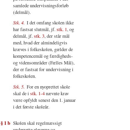
samlede undervisningsforløb
(delmål).
Stk. 4.
I det omfang skolen ikke
har fastsat slutmål, jf.
stk. 1
, og
delmål, jf.
stk. 3
, der står mål
med, hvad der almindeligvis
kræves i folkeskolen, gælder de
kompetencemål og færdigheds-
og vidensområder (Fælles Mål),
der er fastsat for undervisning i
folkeskolen.
Stk. 5.
For en nyoprettet skole
skal de i
stk. 1-4
nævnte krav
være opfyldt senest den 1. januar
i det første skoleår.
§ 1 b
Skolen skal regelmæssigt
underrette eleverne og