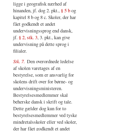
ligge i geografisk nærhed af
hinanden, jf. dog 2. pkt.,
§ 5 b
og
kapitel 8 b og 8 c. Skoler, der har
fået godkendt et andet
undervisningssprog end dansk,
jf.
§ 2, stk. 3
, 3. pkt., kan give
undervisning på dette sprog i
filialer.
Stk. 7.
Den overordnede ledelse
af skolen varetages af en
bestyrelse, som er ansvarlig for
skolens drift over for børne- og
undervisningsministeren.
Bestyrelsesmedlemmer skal
beherske dansk i skrift og tale.
Dette gælder dog kun for to
bestyrelsesmedlemmer ved tyske
mindretalsskoler eller ved skoler,
der har fået godkendt et andet