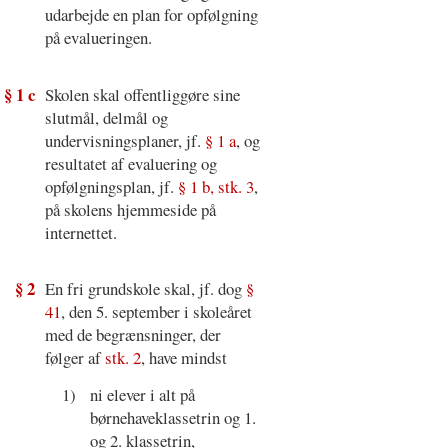
udarbejde en plan for opfølgning
på evalueringen.
§ 1 c
Skolen skal offentliggøre sine
slutmål, delmål og
undervisningsplaner, jf.
§ 1 a
, og
resultatet af evaluering og
opfølgningsplan, jf.
§ 1 b, stk. 3
,
på skolens hjemmeside på
internettet.
§ 2
En fri grundskole skal, jf. dog
§
41
, den 5. september i skoleåret
med de begrænsninger, der
følger af
stk. 2
, have mindst
1)
ni elever i alt på
børnehaveklassetrin og 1.
og 2. klassetrin,