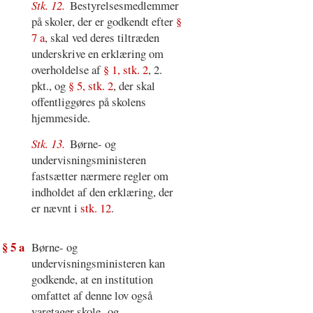
Stk. 12.
Bestyrelsesmedlemmer
på skoler, der er godkendt efter
§
7 a
, skal ved deres tiltræden
underskrive en erklæring om
overholdelse af
§ 1, stk. 2
, 2.
pkt., og
§ 5, stk. 2
, der skal
offentliggøres på skolens
hjemmeside.
Stk. 13.
Børne- og
undervisningsministeren
fastsætter nærmere regler om
indholdet af den erklæring, der
er nævnt i
stk. 12
.
§ 5 a
Børne- og
undervisningsministeren kan
godkende, at en institution
omfattet af denne lov også
varetager skole- og