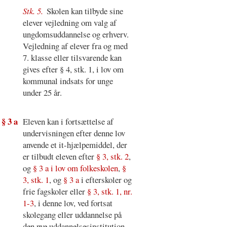
Stk. 5.
Skolen kan tilbyde sine
elever vejledning om valg af
ungdomsuddannelse og erhverv.
Vejledning af elever fra og med
7. klasse eller tilsvarende kan
gives efter § 4, stk. 1, i lov om
kommunal indsats for unge
under 25 år.
§ 3 a
Eleven kan i fortsættelse af
undervisningen efter denne lov
anvende et it-hjælpemiddel, der
er tilbudt eleven efter
§ 3, stk. 2
,
og
§ 3 a i lov om folkeskolen
,
§
3, stk. 1
, og
§ 3 a
i efterskoler og
frie fagskoler eller
§ 3, stk. 1, nr.
1-3
, i denne lov, ved fortsat
skolegang eller uddannelse på
den nye uddannelsesinstitution,