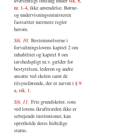
uvæsentligt omfang finder
stk. 8,
nr. 1-4
, ikke anvendelse. Børne-
og undervisningsministeren
fastsætter nærmere regler
herom.
Stk. 10.
Bestemmelserne i
forvaltningslovens kapitel 2 om
inhabilitet og kapitel 8 om
tavshedspligt m.v. gælder for
bestyrelsen, lederen og andre
ansatte ved skolen samt de
tilsynsførende, der er nævnt i
§ 9
a, stk. 1
.
Stk. 11.
Frie grundskoler, som
ved lovens ikrafttræden ikke er
selvejende institutioner, kan
opretholde deres hidtidige
status.