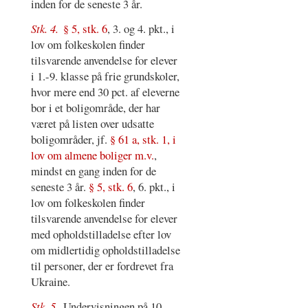
inden for de seneste 3 år.
Stk. 4.
§ 5, stk. 6
, 3. og 4. pkt., i
lov om folkeskolen finder
tilsvarende anvendelse for elever
i 1.-9. klasse på frie grundskoler,
hvor mere end 30 pct. af eleverne
bor i et boligområde, der har
været på listen over udsatte
boligområder, jf.
§ 61 a, stk. 1, i
lov om almene boliger m.v.
,
mindst en gang inden for de
seneste 3 år.
§ 5, stk. 6
, 6. pkt., i
lov om folkeskolen finder
tilsvarende anvendelse for elever
med opholdstilladelse efter lov
om midlertidig opholdstilladelse
til personer, der er fordrevet fra
Ukraine.
Stk. 5.
Undervisningen på 10.