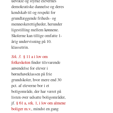
udvikle og styrke elevernes
demokratiske dannelse og deres
kendskab til og respekt for
grundlæggende friheds- og
menneskerettigheder, herunder
ligestilling mellem kønnene.
Skolerne kan tillige omfatte 1-
årig undervisning på 10.
klassetrin.
Stk. 3.
§ 11 a i lov om
folkeskolen
finder tilsvarende
anvendelse for elever i
børnehaveklassen på frie
grundskoler, hvor mere end 30
pct. af eleverne bor i et
boligområde, der har været på
listen over udsatte boligområder,
jf.
§ 61 a, stk. 1, i lov om almene
boliger m.v.
, mindst en gang