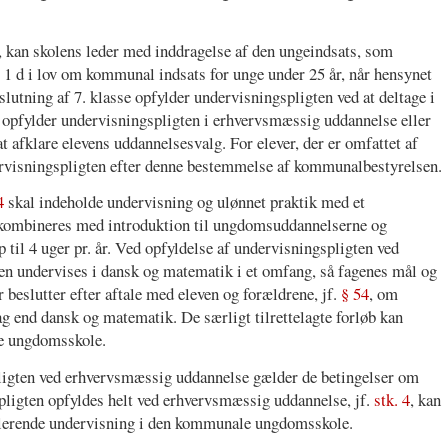
, kan skolens leder med inddragelse af den ungeindsats, som
 1 d i lov om kommunal indsats for unge under 25 år, når hensynet
 afslutning af 7. klasse opfylder undervisningspligten ved at deltage i
lvis opfylder undervisningspligten i erhvervsmæssig uddannelse eller
afklare elevens uddannelsesvalg. For elever, der er omfattet af
dervisningspligten efter denne bestemmelse af kommunalbestyrelsen.
4
skal indeholde undervisning og ulønnet praktik med et
 kombineres med introduktion til ungdomsuddannelserne og
op til 4 uger pr. år. Ved opfyldelse af undervisningspligten ved
leven undervises i dansk og matematik i et omfang, så fagenes mål og
 beslutter efter aftale med eleven og forældrene, jf.
§ 54
, om
ag end dansk og matematik. De særligt tilrettelagte forløb kan
e ungdomsskole.
pligten ved erhvervsmæssig uddannelse gælder de betingelser om
pligten opfyldes helt ved erhvervsmæssig uddannelse, jf.
stk. 4
, kan
upplerende undervisning i den kommunale ungdomsskole.