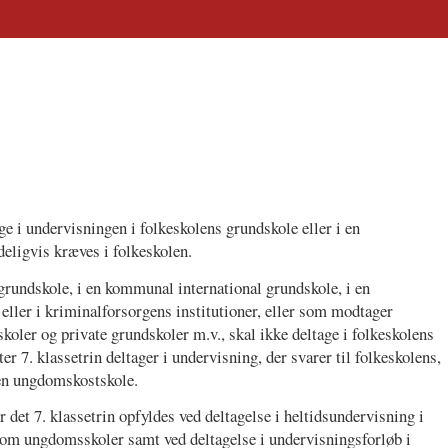
ge i undervisningen i folkeskolens grundskole eller i en
eligvis kræves i folkeskolen.
 grundskole, i en kommunal international grundskole, i en
 eller i kriminalforsorgens institutioner, eller som modtager
koler og private grundskoler m.v., skal ikke deltage i folkeskolens
 7. klassetrin deltager i undervisning, der svarer til folkeskolens,
r en ungdomskostskole.
 det 7. klassetrin opfyldes ved deltagelse i heltidsundervisning i
om ungdomsskoler samt ved deltagelse i undervisningsforløb i