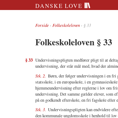
DANSKE LOVE
Forside
›
Folkeskoleloven
› § 33
Folkeskoleloven § 33
§ 33
Undervisningspligten medfører pligt til at delta
undervisning, der står mål med, hvad der almind
Stk. 2.
Børn, der følger undervisningen i en fri
statsskole, i en europaskole, i en gymnasieskole
hjemmeundervisning efter reglerne i lov om fris
undervisning. Det samme gælder elever, som efter
på en godkendt efterskole, en fri fagskole elle
Stk. 3.
Undervisningspligten kan endvidere efter
den kommunale ungdomsskole i henhold til lov 