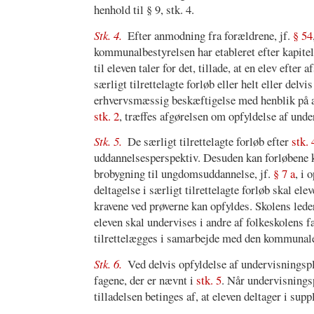
henhold til § 9, stk. 4.
Stk. 4.
Efter anmodning fra forældrene, jf.
§ 54
kommunalbestyrelsen har etableret efter kapitel
til eleven taler for det, tillade, at en elev efter
særligt tilrettelagte forløb eller helt eller de
erhvervsmæssig beskæftigelse med henblik på at 
stk. 2
, træffes afgørelsen om opfyldelse af un
Stk. 5.
De særligt tilrettelagte forløb efter
stk. 
uddannelsesperspektiv. Desuden kan forløbene
brobygning til ungdomsuddannelse, jf.
§ 7 a
, i 
deltagelse i særligt tilrettelagte forløb skal e
kravene ved prøverne kan opfyldes. Skolens leder
eleven skal undervises i andre af folkeskolens f
tilrettelægges i samarbejde med den kommunal
Stk. 6.
Ved delvis opfyldelse af undervisnings
fagene, der er nævnt i
stk. 5
. Når undervisnings
tilladelsen betinges af, at eleven deltager i s