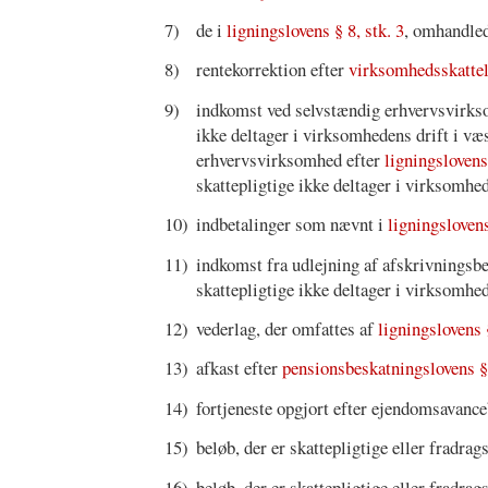
7)
de i
ligningslovens § 8, stk. 3
, omhandled
8)
rentekorrektion efter
virksomhedsskattelo
9)
indkomst ved selvstændig erhvervsvirksom
ikke deltager i virksomhedens drift i v
erhvervsvirksomhed efter
ligningslovens
skattepligtige ikke deltager i virksomhe
10)
indbetalinger som nævnt i
ligningslovens
11)
indkomst fra udlejning af afskrivningsber
skattepligtige ikke deltager i virksomhe
12)
vederlag, der omfattes af
ligningslovens 
13)
afkast efter
pensionsbeskatningslovens § 
14)
fortjeneste opgjort efter ejendomsavance
15)
beløb, der er skattepligtige eller fradrag
16)
beløb, der er skattepligtige eller fradrag