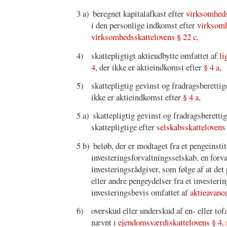
3 a)
beregnet kapitalafkast efter
virksomheds
i den personlige indkomst efter
virksomh
virksomhedsskattelovens § 22 c
,
4)
skattepligtigt aktieudbytte omfattet af
li
4
, der ikke er aktieindkomst efter
§ 4 a
,
5)
skattepligtig gevinst og fradragsberettig
ikke er aktieindkomst efter
§ 4 a
,
5 a)
skattepligtig gevinst og fradragsberettig
skattepligtige efter
selskabsskattelovens §
5 b)
beløb, der er modtaget fra et pengeinsti
investeringsforvaltningsselskab, en forval
investeringsrådgiver, som følge af at de
eller andre pengeydelser fra et investerin
investeringsbevis omfattet af
aktieavanc
6)
overskud eller underskud af en- eller tof
nævnt i
ejendomsværdiskattelovens § 4, 