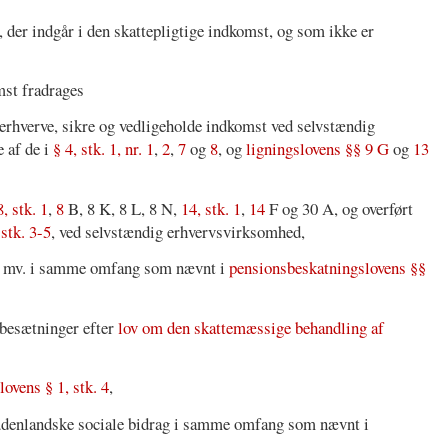
 der indgår i den skattepligtige indkomst, og som ikke er
mst fradrages
at erhverve, sikre og vedligeholde indkomst ved selvstændig
 af de i
§ 4, stk. 1, nr. 1
,
2
,
7
og
8
, og
ligningslovens §§ 9 G
og
13
, stk. 1
,
8
B, 8 K, 8 L, 8 N,
14, stk. 1
,
14
F og 30 A, og overført
stk. 3-5
, ved selvstændig erhvervsvirksomhed,
er mv. i samme omfang som nævnt i
pensionsbeskatningslovens §§
rbesætninger efter
lov om den skattemæssige behandling af
lovens § 1, stk. 4
,
udenlandske sociale bidrag i samme omfang som nævnt i