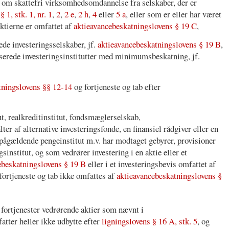
lov om skattefri virksomhedsomdannelse fra selskaber, der er
 1, stk. 1, nr. 1
,
2
,
2 e
,
2 h
,
4
eller
5 a
, eller som er eller har været
tierne er omfattet af
aktieavancebeskatningslovens § 19 C
,
ede investeringsselskaber, jf.
aktieavancebeskatningslovens § 19 B
,
baserede investeringsinstitutter med minimumsbeskatning, jf.
tningslovens §§ 12-14
og fortjeneste og tab efter
ut, realkreditinstitut, fondsmæglerselskab,
ter af alternative investeringsfonde, en finansiel rådgiver eller en
t pågældende pengeinstitut m.v. har modtaget gebyrer, provisioner
gsinstitut, og som vedrører investering i en aktie eller et
ebeskatningslovens § 19 B
eller i et investeringsbevis omfattet af
 fortjeneste og tab ikke omfattes af
aktieavancebeskatningslovens §
 fortjenester vedrørende aktier som nævnt i
tter heller ikke udbytte efter
ligningslovens § 16 A, stk. 5
, og