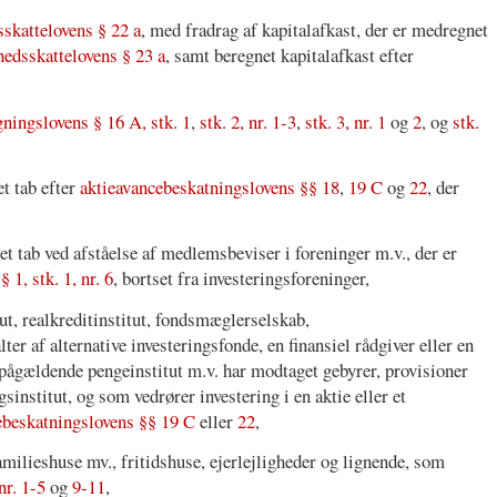
skattelovens § 22 a
, med fradrag af kapitalafkast, der er medregnet
edsskattelovens § 23 a
, samt beregnet kapitalafkast efter
gningslovens § 16 A, stk. 1
,
stk. 2, nr. 1-3
,
stk. 3, nr. 1
og
2
, og
stk.
et tab efter
aktieavancebeskatningslovens §§ 18
,
19 C
og
22
, der
et tab ved afståelse af medlemsbeviser i foreninger m.v., der er
 1, stk. 1, nr. 6
, bortset fra investeringsforeninger,
tut, realkreditinstitut, fondsmæglerselskab,
ter af alternative investeringsfonde, en finansiel rådgiver eller en
t pågældende pengeinstitut m.v. har modtaget gebyrer, provisioner
gsinstitut, og som vedrører investering i en aktie eller et
ebeskatningslovens §§ 19 C
eller
22
,
amilieshuse mv., fritidshuse, ejerlejligheder og lignende, som
nr. 1-5
og
9-11
,