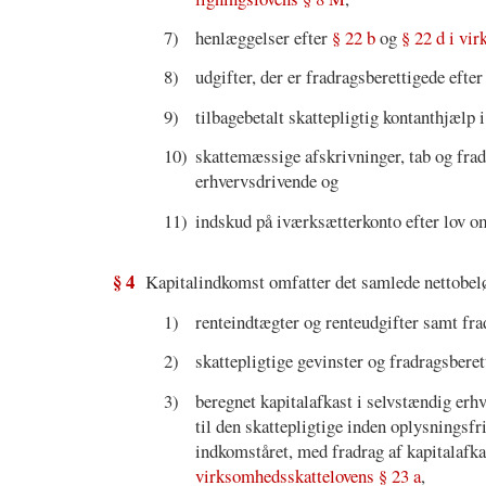
7)
henlæggelser efter
§ 22 b
og
§ 22 d i vi
8)
udgifter, der er fradragsberettigede efte
9)
tilbagebetalt skattepligtig kontanthjæ
10)
skattemæssige afskrivninger, tab og frad
erhvervsdrivende og
11)
indskud på iværksætterkonto efter lov o
§ 4
Kapitalindkomst omfatter det samlede nettobel
1)
renteindtægter og renteudgifter samt fra
2)
skattepligtige gevinster og fradragsberet
3)
beregnet kapitalafkast i selvstændig er
til den skattepligtige inden oplysningsfr
indkomståret, med fradrag af kapitalafka
virksomhedsskattelovens § 23 a
,