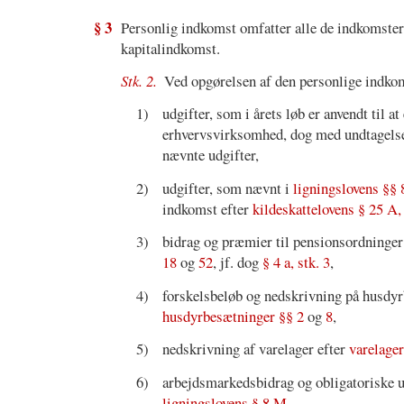
§ 3
Personlig indkomst omfatter alle de indkomster,
kapitalindkomst.
Stk. 2.
Ved opgørelsen af den personlige indko
1)
udgifter, som i årets løb er anvendt til 
erhvervsvirksomhed, dog med undtagelse
nævnte udgifter,
2)
udgifter, som nævnt i
ligningslovens §§ 8
indkomst efter
kildeskattelovens § 25 A, 
3)
bidrag og præmier til pensionsordning
18
og
52
, jf. dog
§ 4 a, stk. 3
,
4)
forskelsbeløb og nedskrivning på husdy
husdyrbesætninger §§ 2
og
8
,
5)
nedskrivning af varelager efter
varelager
6)
arbejdsmarkedsbidrag og obligatoriske 
ligningslovens § 8 M
,