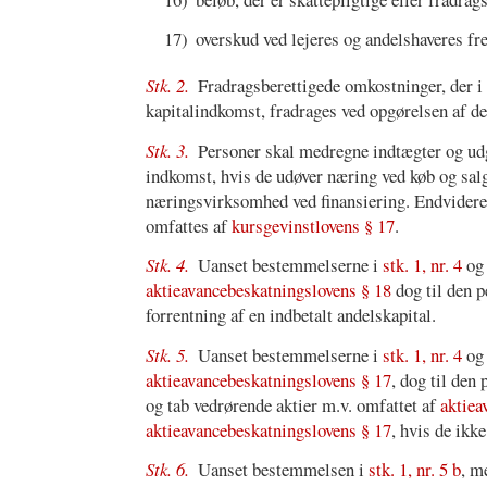
17)
overskud ved lejeres og andelshaveres fr
Stk. 2.
Fradragsberettigede omkostninger, der i å
kapitalindkomst, fradrages ved opgørelsen af d
Stk. 3.
Personer skal medregne indtægter og ud
indkomst, hvis de udøver næring ved køb og salg a
næringsvirksomhed ved finansiering. Endvidere
omfattes af
kursgevinstlovens § 17
.
Stk. 4.
Uanset bestemmelserne i
stk. 1, nr. 4
o
aktieavancebeskatningslovens § 18
dog til den 
forrentning af en indbetalt andelskapital.
Stk. 5.
Uanset bestemmelserne i
stk. 1, nr. 4
o
aktieavancebeskatningslovens § 17
, dog til den
og tab vedrørende aktier m.v. omfattet af
aktiea
aktieavancebeskatningslovens § 17
, hvis de ikk
Stk. 6.
Uanset bestemmelsen i
stk. 1, nr. 5 b
, m