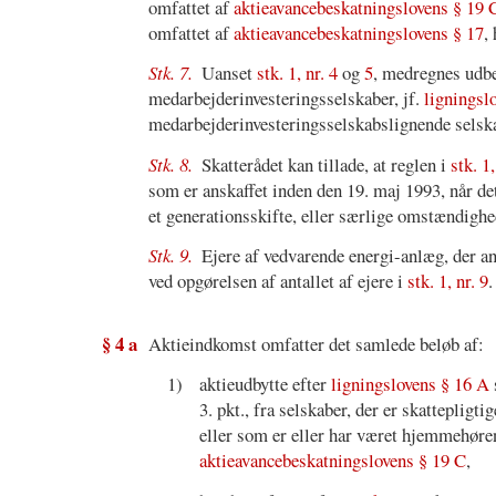
omfattet af
aktieavancebeskatningslovens § 19 
omfattet af
aktieavancebeskatningslovens § 17
,
Stk. 7.
Uanset
stk. 1, nr. 4
og
5
, medregnes udbe
medarbejderinvesteringsselskaber, jf.
ligningslo
medarbejderinvesteringsselskabslignende selska
Stk. 8.
Skatterådet kan tillade, at reglen i
stk. 1,
som er anskaffet inden den 19. maj 1993, når de
et generationsskifte, eller særlige omstændighede
Stk. 9.
Ejere af vedvarende energi-anlæg, der a
ved opgørelsen af antallet af ejere i
stk. 1, nr. 9
.
§ 4 a
Aktieindkomst omfatter det samlede beløb af:
1)
aktieudbytte efter
ligningslovens § 16 A
3. pkt., fra selskaber, der er skattepligti
eller som er eller har været hjemmehøre
aktieavancebeskatningslovens § 19 C
,