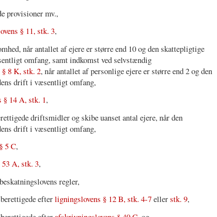
e provisioner mv.,
vens § 11, stk. 3
,
hed, når antallet af ejere er større end 10 og den skattepligtige
æsentligt omfang, samt indkomst ved selvstændig
 § 8 K, stk. 2
, når antallet af personlige ejere er større end 2 og den
dens drift i væsentligt omfang,
 § 14 A, stk. 1
,
ettigede driftsmidler og skibe uanset antal ejere, når den
dens drift i væsentligt omfang,
§ 5 C
,
53 A, stk. 3
,
beskatningslovens regler,
sberettigede efter
ligningslovens § 12 B, stk. 4-7
eller
stk. 9
,
sberettigede efter
afskrivningslovens § 40 C
, og