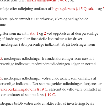
emleje eller udlejning omfattet af
ligningslovens § 15 Q, stk. 1
og
3
.
rets løb er anvendt til at erhverve, sikre og vedligeholde
enne.
gifter som nævnt i
stk. 1
og
2
ved opgørelsen af den personlige
f fordringer eller finansielle kontrakter eller driver
 medregnes i den personlige indkomst tab på fordringer, som
g
5
, medregnes udlodninger fra andelsforeninger som nævnt i
personlige indkomst, medmindre udlodningen udgør en normal
g
5
, medregnes udlodninger vedrørende aktier, som omfattes af
 personlige indkomst. Det samme gælder udlodninger, fortjenester
vancebeskatningslovens § 19 C
, såfremt de ville være omfattet af
e var omfattet af samme lovs
§ 19 C
.
edregnes beløb vedrørende en aktie eller et investeringsbevis