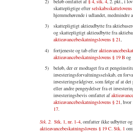
2)
beløb omfattet af
§ 4, stk. 4
, 2. pkt., i 
skattepligtige efter
selskabsskattelovens §
hjemmehørende i udlandet, medmindre ak
3)
skattepligtigt aktieudbytte fra aktiebaser
og skattepligtigt aktieudbytte fra aktie
aktieavancebeskatningslovens § 21
,
4)
fortjeneste og tab efter
aktieavancebeska
aktieavancebeskatningslovens § 19 B
og
5)
beløb, der er modtaget fra et pengeinstit
investeringsforvaltningsselskab, en forval
investeringsrådgiver, som følge af at de
eller andre pengeydelser fra et investerin
investeringsbevis omfattet af
aktieavanc
aktieavancebeskatningslovens § 21
, hvor
17
.
Stk. 2.
Stk. 1, nr. 1-4
, omfatter ikke udbytter og
aktieavancebeskatningslovens § 19 C
.
Stk. 1
omfa