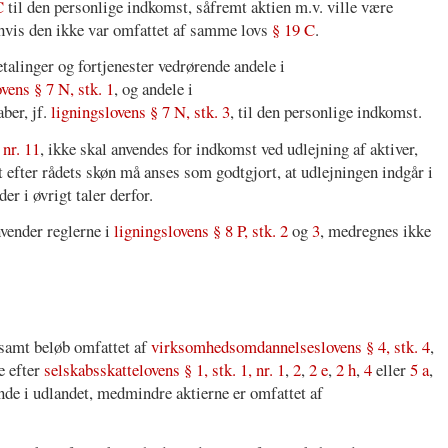
C
til den personlige indkomst, såfremt aktien m.v. ville være
 hvis den ikke var omfattet af samme lovs
§ 19 C
.
talinger og fortjenester vedrørende andele i
vens § 7 N, stk. 1
, og andele i
ber, jf.
ligningslovens § 7 N, stk. 3
, til den personlige indkomst.
 nr. 11
, ikke skal anvendes for indkomst ved udlejning af aktiver,
t efter rådets skøn må anses som godtgjort, at udlejningen indgår i
r i øvrigt taler derfor.
nvender reglerne i
ligningslovens § 8 P, stk. 2
og
3
, medregnes ikke
samt beløb omfattet af
virksomhedsomdannelseslovens § 4, stk. 4
,
ge efter
selskabsskattelovens § 1, stk. 1, nr. 1
,
2
,
2 e
,
2 h
,
4
eller
5 a
,
nde i udlandet, medmindre aktierne er omfattet af