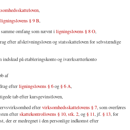
rksomhedsskatteloven
,
r
ligningslovens § 9 B
,
lp i samme omfang som nævnt i
ligningslovens § 8 O
,
rag efter afskrivningsloven og statsskatteloven for selvstændige
m indskud på etableringskonto og iværksætterkonto
øb af
drag efter
ligningslovens § 6
og
§ 6 A
,
tigede tab efter kursgevinstloven,
hvervsvirksomhed efter
virksomhedsskattelovens § 7
, som overføres
isten efter
skattekontrollovens § 10, stk. 2
, og
§ 11
, jf.
§ 13
, for
st, der er medregnet i den personlige indkomst efter