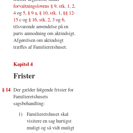
forvaltningslovens § 9, stk. 1
,
2
,
4
og
5
,
§ 9 a
,
§ 10, stk. 1
,
§§ 12-
15 c
og
§ 16, stk. 2
,
3
og
6
,
tilsvarende anvendelse på en
parts anmodning om aktindsigt.
Afgørelsen om aktindsigt
træffes af Familieretshuset.
Kapitel 4
Frister
§ 14
Der gælder følgende frister for
Familieretshusets
sagsbehandling:
1)
Familieretshuset skal
visitere en sag hurtigst
muligt og så vidt muligt