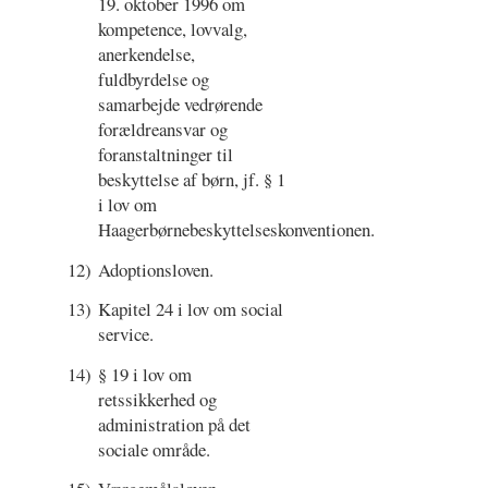
19. oktober 1996 om
kompetence, lovvalg,
anerkendelse,
fuldbyrdelse og
samarbejde vedrørende
forældreansvar og
foranstaltninger til
beskyttelse af børn, jf. § 1
i lov om
Haagerbørnebeskyttelseskonventionen.
12)
Adoptionsloven.
13)
Kapitel 24 i lov om social
service.
14)
§ 19 i lov om
retssikkerhed og
administration på det
sociale område.