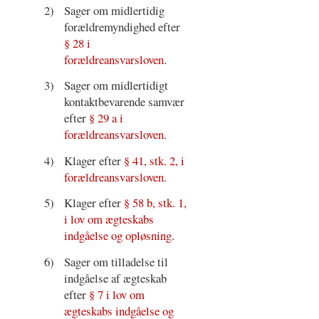
2)
Sager om midlertidig
forældremyndighed efter
§ 28 i
forældreansvarsloven
.
3)
Sager om midlertidigt
kontaktbevarende samvær
efter
§ 29 a i
forældreansvarsloven
.
4)
Klager efter
§ 41, stk. 2, i
forældreansvarsloven
.
5)
Klager efter
§ 58 b, stk. 1,
i lov om ægteskabs
indgåelse og opløsning
.
6)
Sager om tilladelse til
indgåelse af ægteskab
efter
§ 7 i lov om
ægteskabs indgåelse og