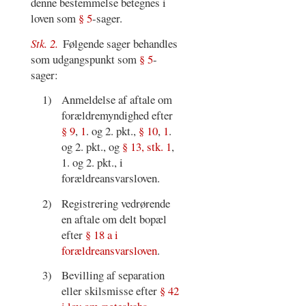
denne bestemmelse betegnes i
loven som
§ 5
-sager.
Stk. 2.
Følgende sager behandles
som udgangspunkt som
§ 5
-
sager:
1)
Anmeldelse af aftale om
forældremyndighed efter
§ 9
,
1
. og 2. pkt.,
§ 10
,
1
.
og 2. pkt., og
§ 13, stk. 1
,
1. og 2. pkt., i
forældreansvarsloven.
2)
Registrering vedrørende
en aftale om delt bopæl
efter
§ 18 a i
forældreansvarsloven
.
3)
Bevilling af separation
eller skilsmisse efter
§ 42