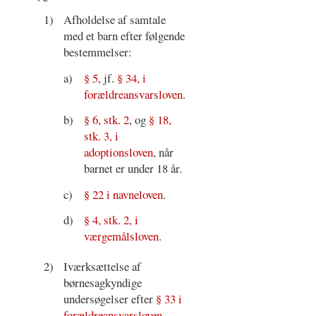
1)
Afholdelse af samtale
med et barn efter følgende
bestemmelser:
a)
§ 5
, jf.
§ 34, i
forældreansvarsloven
.
b)
§ 6, stk. 2
, og
§ 18,
stk. 3, i
adoptionsloven
, når
barnet er under 18 år.
c)
§ 22 i navneloven
.
d)
§ 4, stk. 2, i
værgemålsloven
.
2)
Iværksættelse af
børnesagkyndige
undersøgelser efter
§ 33 i
forældreansvarsloven
.