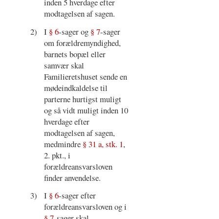
inden 5 hverdage efter
modtagelsen af sagen.
2)
I
§ 6
-sager og
§ 7
-sager
om forældremyndighed,
barnets bopæl eller
samvær skal
Familieretshuset sende en
mødeindkaldelse til
parterne hurtigst muligt
og så vidt muligt inden 10
hverdage efter
modtagelsen af sagen,
medmindre
§ 31 a, stk. 1
,
2. pkt., i
forældreansvarsloven
finder anvendelse.
3)
I
§ 6
-sager efter
forældreansvarsloven og i
§ 7
-sager skal