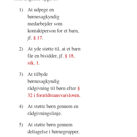
1)
At udpege en
børnesagkyndig
medarbejder som
kontaktperson for et barn,
jf.
§ 17
.
2)
At yde støtte til, at et barn
får en bisidder, jf.
§ 18,
stk. 1
.
3)
At tilbyde
børnesagkyndig
rådgivning til børn efter
§
32 i forældreansvarsloven
.
4)
At støtte børn gennem en
rådgivningslinje.
5)
At støtte børn gennem
deltagelse i børnegrupper.