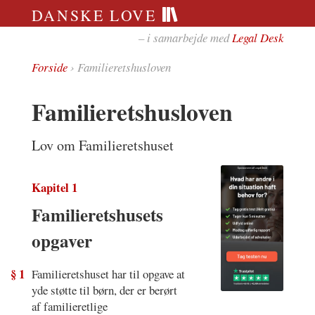
DANSKE LOVE
– i samarbejde med
Legal Desk
Forside
› Familieretshusloven
Familieretshusloven
Lov om Familieretshuset
Kapitel 1
Familieretshusets
opgaver
§ 1
Familieretshuset har til opgave at
yde støtte til børn, der er berørt
af familieretlige