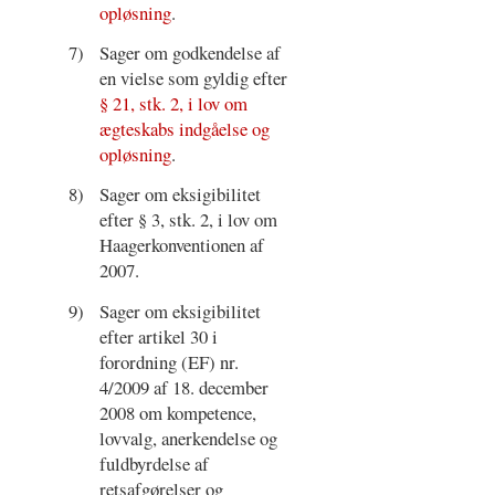
opløsning
.
7)
Sager om godkendelse af
en vielse som gyldig efter
§ 21, stk. 2, i lov om
ægteskabs indgåelse og
opløsning
.
8)
Sager om eksigibilitet
efter § 3, stk. 2, i lov om
Haagerkonventionen af
2007.
9)
Sager om eksigibilitet
efter artikel 30 i
forordning (EF) nr.
4/2009 af 18. december
2008 om kompetence,
lovvalg, anerkendelse og
fuldbyrdelse af
retsafgørelser og