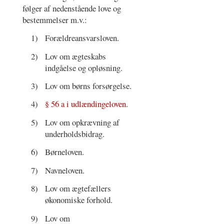
følger af nedenstående love og
bestemmelser m.v.:
1)
Forældreansvarsloven.
2)
Lov om ægteskabs
indgåelse og opløsning.
3)
Lov om børns forsørgelse.
4)
§ 56 a i udlændingeloven
.
5)
Lov om opkrævning af
underholdsbidrag.
6)
Børneloven.
7)
Navneloven.
8)
Lov om ægtefællers
økonomiske forhold.
9)
Lov om