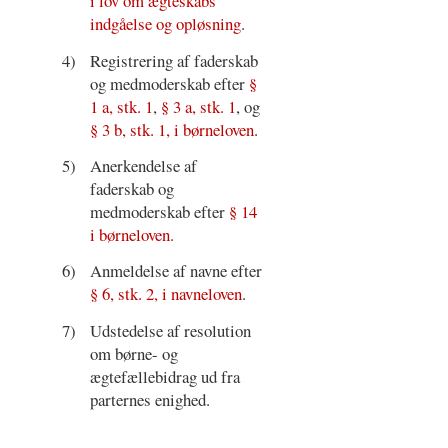
i lov om ægteskabs
indgåelse og opløsning
.
4)
Registrering af faderskab
og medmoderskab efter
§
1 a, stk. 1
,
§ 3 a, stk. 1
, og
§ 3 b, stk. 1, i børneloven
.
5)
Anerkendelse af
faderskab og
medmoderskab efter
§ 14
i børneloven
.
6)
Anmeldelse af navne efter
§ 6, stk. 2, i navneloven
.
7)
Udstedelse af resolution
om børne- og
ægtefællebidrag ud fra
parternes enighed.