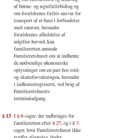
af børne- og ægtefællebidrag og
om forældrenes fælles ansvar for
transport af et barn i forbindelse
med samvær, herunder
forældrenes afholdelse af
udgifter herved, kan
familieretten anmode
Familieretshuset om at indhente
de nødvendige økonomiske
oplysninger om en part hos told-
og skatteforvaltningen, herunder
i indkomstregisteret, ved brug af
Familieretshusets
terminaladgang.
§ 13
I
§ 6
-sager, der indbringes for
familieretten efter
§ 27
, og i
§ 7
-
sager, hvor Familieretshuset ikke
træffer afgørelse, finder