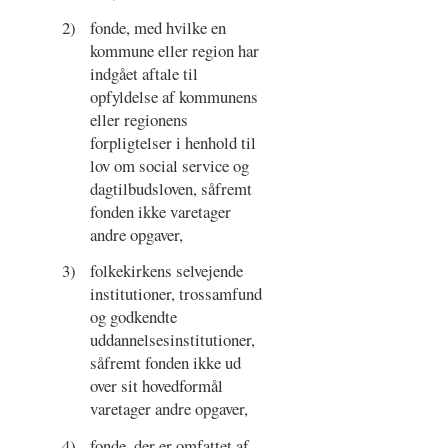
2)
fonde, med hvilke en
kommune eller region har
indgået aftale til
opfyldelse af kommunens
eller regionens
forpligtelser i henhold til
lov om social service og
dagtilbudsloven, såfremt
fonden ikke varetager
andre opgaver,
3)
folkekirkens selvejende
institutioner, trossamfund
og godkendte
uddannelsesinstitutioner,
såfremt fonden ikke ud
over sit hovedformål
varetager andre opgaver,
4)
fonde, der er omfattet af