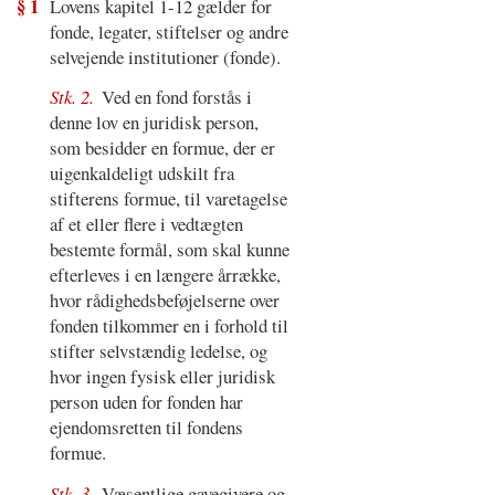
§ 1
Lovens kapitel 1-12 gælder for
fonde, legater, stiftelser og andre
selvejende institutioner (fonde).
Stk. 2.
Ved en fond forstås i
denne lov en juridisk person,
som besidder en formue, der er
uigenkaldeligt udskilt fra
stifterens formue, til varetagelse
af et eller flere i vedtægten
bestemte formål, som skal kunne
efterleves i en længere årrække,
hvor rådighedsbeføjelserne over
fonden tilkommer en i forhold til
stifter selvstændig ledelse, og
hvor ingen fysisk eller juridisk
person uden for fonden har
ejendomsretten til fondens
formue.
Stk. 3.
Væsentlige gavegivere og