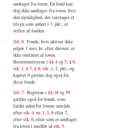
undtaget fra loven. En fond kan
dog ikke undtages fra loven, hvis
den myndighed, der varetager et
tilsyn som anført i 1. pkt., er
stifter af fonden.
Stk. 6.
Fonde, hvis aktiver ikke
udgør 1 mio. kr. eller derover, er
ikke omfattet af loven.
Bestemmelserne i
§§ 4
og
5
,
§ 6,
stk. 1
,
§ 7
,
§ 8, stk. 1
, 2. pkt., og
kapitel 9 gælder dog også for
disse fonde.
Stk. 7.
Reglerne i
§§ 38
og
59
gælder også for fonde, som
falder uden for lovens område
efter
stk. 4, nr. 1-3
,
6
eller
7
,
eller
stk. 6
, eller som er undtaget
fra loven i medfør af
stk. 5
.