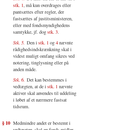
stk. 1
, må kun overdrages eller
pantsættes efter regler, der
fastsættes af justitsministeren,
eller med fondsmyndighedens
samtykke, jf. dog
stk. 3
.
Stk. 5.
Den i
stk. 1
og
4
nævnte
rådighedsindskrænkning skal i
videst muligt omfang sikres ved
notering, tinglysning eller på
anden måde.
Stk. 6.
Det kan bestemmes i
vedtægten, at de i
stk. 1
nævnte
aktiver skal anvendes til uddeling
i løbet af et nærmere fastsat
tidsrum.
§ 10
Medmindre andet er bestemt i
vedtægten, skal en fonds midler