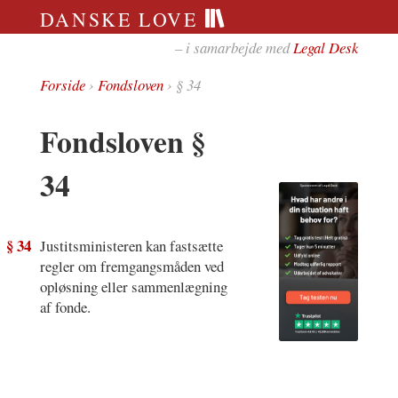
DANSKE LOVE
– i samarbejde med
Legal Desk
Forside
›
Fondsloven
› § 34
Fondsloven §
34
§ 34
Justitsministeren kan fastsætte
regler om fremgangsmåden ved
opløsning eller sammenlægning
af fonde.