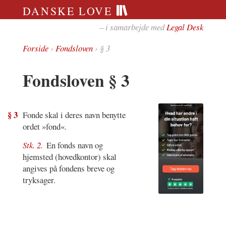
DANSKE LOVE
– i samarbejde med
Legal Desk
Forside
›
Fondsloven
› § 3
Fondsloven § 3
§ 3
Fonde skal i deres navn benytte
ordet »fond«.
Stk. 2.
En fonds navn og
hjemsted (hovedkontor) skal
angives på fondens breve og
tryksager.