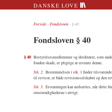
DANSKE LOVE
Forside
›
Fondsloven
› § 40
Fondsloven § 40
§ 40
Bestyrelsesmedlemmer og direktører, som under u
fonden skade, er pligtige at erstatte denne.
Stk. 2.
Bestemmelsen i
stk. 1
finder tilsvarende
til revisor, er både revisionsselskabet og den r
Stk. 3.
Erstatningen kan nedsættes, når dette fi
omstændighederne i øvrigt.