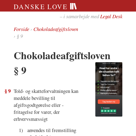
DANSKE LOVE
– i samarbejde med
Legal Desk
Forside
›
Chokoladeafgiftsloven
› § 9
Chokoladeafgiftsloven
§ 9
§ 9
Told- og skatteforvaltningen kan
meddele bevilling til
afgiftsgodtgørelse eller -
fritagelse for varer, der
erhvervsmæssigt
1)
anvendes til fremstilling