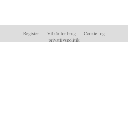
Register
–
Vilkår for brug
–
Cookie- og
privatlivspolitik