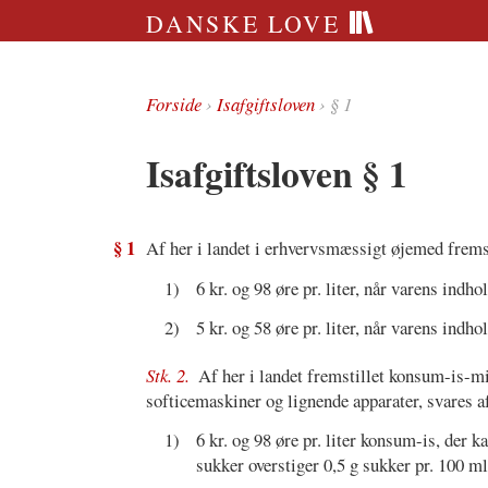
DANSKE LOVE
Forside
›
Isafgiftsloven
› § 1
Isafgiftsloven § 1
§ 1
Af her i landet i erhvervsmæssigt øjemed fremst
1)
6 kr. og 98 øre pr. liter, når varens indho
2)
5 kr. og 58 øre pr. liter, når varens indho
Stk. 2.
Af her i landet fremstillet konsum-is-mi
softicemaskiner og lignende apparater, svares af
1)
6 kr. og 98 øre pr. liter konsum-is, der k
sukker overstiger 0,5 g sukker pr. 100 ml