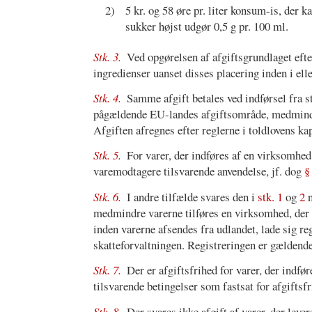
2)
5 kr. og 58 øre pr. liter konsum-is, der k
sukker højst udgør 0,5 g pr. 100 ml.
Stk. 3.
Ved opgørelsen af afgiftsgrundlaget eft
ingredienser uanset disses placering inden i ell
Stk. 4.
Samme afgift betales ved indførsel fra st
pågældende EU-landes afgiftsområde, medmindre 
Afgiften afregnes efter reglerne i toldlovens kap
Stk. 5.
For varer, der indføres af en virksomhed
varemodtagere tilsvarende anvendelse, jf. dog
§
Stk. 6.
I andre tilfælde svares den i
stk. 1
og
2
n
medmindre varerne tilføres en virksomhed, der e
inden varerne afsendes fra udlandet, lade sig r
skatteforvaltningen. Registreringen er gældende 
Stk. 7.
Der er afgiftsfrihed for varer, der indf
tilsvarende betingelser som fastsat for afgiftsfr
Stk. 8.
Der svares ikke afgift af varer, der levere