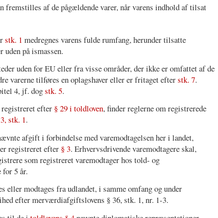
an fremstilles af de pågældende varer, når varens indhold af tilsat
er
stk. 1
medregnes varens fulde rumfang, herunder tilsatte
er uden på ismassen.
eder uden for EU eller fra visse områder, der ikke er omfattet af de
varerne tilføres en oplagshaver eller er fritaget efter
stk. 7
.
itel 4, jf. dog
stk. 5
.
 registreret efter
§ 29 i toldloven
, finder reglerne om registrerede
 3, stk. 1
.
ævnte afgift i forbindelse med varemodtagelsen her i landet,
r registreret efter
§ 3
. Erhvervsdrivende varemodtagere skal,
egistrere som registreret varemodtager hos told- og
for 5 år.
øres eller modtages fra udlandet, i samme omfang og under
ihed efter merværdiafgiftslovens § 36, stk. 1, nr. 1-3.
s til de i
toldlovens § 4
nævnte diplomatiske repræsentationer,