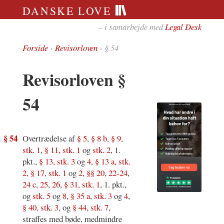
DANSKE LOVE
– i samarbejde med
Legal Desk
Forside
›
Revisorloven
› § 54
Revisorloven §
54
§ 54
Overtrædelse af
§ 5
,
§ 8 b
,
§ 9,
stk. 1
,
§ 11, stk. 1
og
stk. 2
, 1.
pkt.,
§ 13, stk. 3
og
4
,
§ 13 a, stk.
2
,
§ 17, stk. 1
og
2
,
§§ 20
,
22-24
,
24 c
,
25
,
26
,
§ 31, stk. 1
, 1. pkt.,
og
stk. 5
og
8
,
§ 35 a, stk. 3
og
4
,
§ 40, stk. 3
, og
§ 44, stk. 7
,
straffes med bøde, medmindre