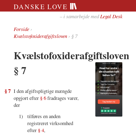
DANSKE LOVE
– i samarbejde med
Legal Desk
Forside
›
Kvælstofoxiderafgiftsloven
› § 7
Kvælstofoxiderafgiftsloven
§ 7
§ 7
I den afgiftspligtige mængde
opgjort efter
§ 6
fradrages varer,
der
1)
tilføres en anden
registreret virksomhed
efter
§ 4
,