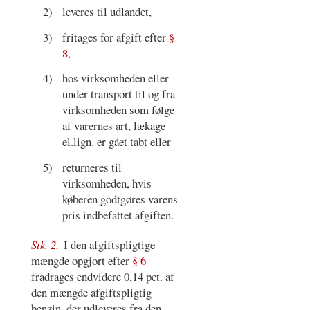
2)
leveres til udlandet,
3)
fritages for afgift efter
§
8
,
4)
hos virksomheden eller
under transport til og fra
virksomheden som følge
af varernes art, lækage
el.lign. er gået tabt eller
5)
returneres til
virksomheden, hvis
køberen godtgøres varens
pris indbefattet afgiften.
Stk. 2.
I den afgiftspligtige
mængde opgjort efter
§ 6
fradrages endvidere 0,14 pct. af
den mængde afgiftspligtig
benzin, der udleveres fra den