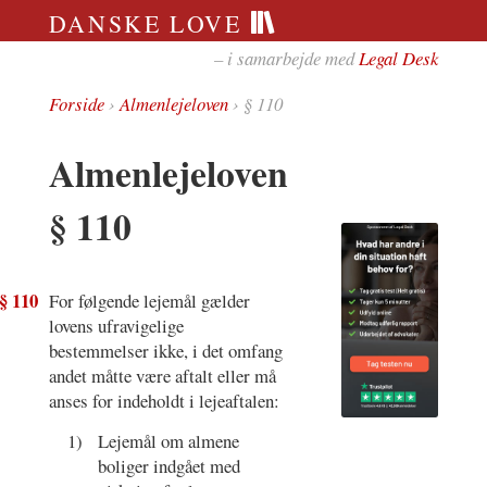
DANSKE LOVE
– i samarbejde med
Legal Desk
Forside
›
Almenlejeloven
› § 110
Almenlejeloven
§ 110
§ 110
For følgende lejemål gælder
lovens ufravigelige
bestemmelser ikke, i det omfang
andet måtte være aftalt eller må
anses for indeholdt i lejeaftalen:
1)
Lejemål om almene
boliger indgået med