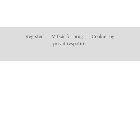
Register
–
Vilkår for brug
–
Cookie- og
privatlivspolitik