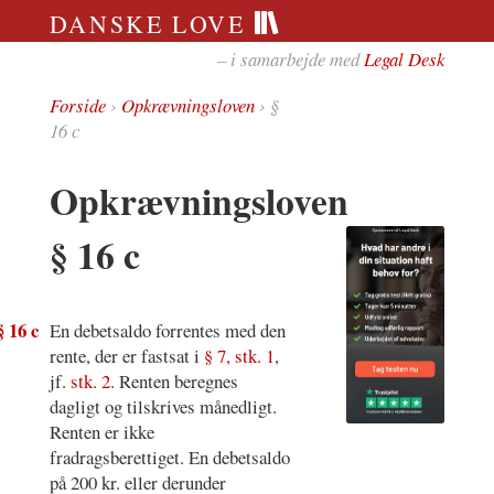
DANSKE LOVE
– i samarbejde med
Legal Desk
Forside
›
Opkrævningsloven
› §
16 c
Opkrævningsloven
§ 16 c
§ 16 c
En debetsaldo forrentes med den
rente, der er fastsat i
§ 7, stk. 1
,
jf.
stk. 2
. Renten beregnes
dagligt og tilskrives månedligt.
Renten er ikke
fradragsberettiget. En debetsaldo
på 200 kr. eller derunder