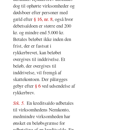
dog til ophørte virksomheder og
dødsboer efter personer med
gæld efter
§ 16, nr. 8
, også hvor
debetsaldoen er større end 200
kr. og mindre end 5.000 kr.
Betales beløbet ikke inden den
frist, der er fastsat i
rykkerbrevet, kan beløbet
overgives til inddrivelse. Et
beløb, der overgives til
inddrivelse, vil fremgå af
skattekontoen. Der pålægges
gebyr efter
§ 6
ved udsendelse af
rykkerbrev.
Stk. 5.
En kreditsaldo udbetales
til virksomhedens Nemkonto,
medmindre virksomheden har
ønsket en beløbsgrænse for
udbetaling af en kreditsaldo. En