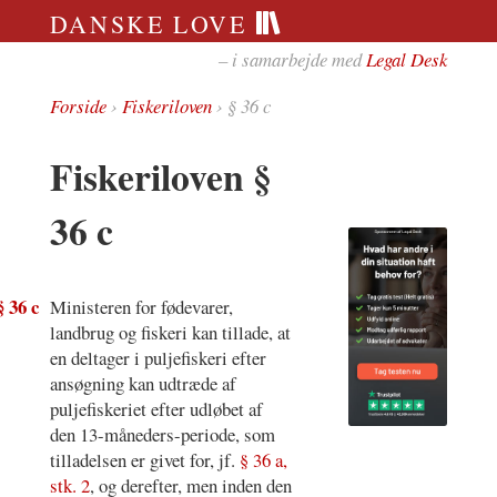
DANSKE LOVE
– i samarbejde med
Legal Desk
Forside
›
Fiskeriloven
› § 36 c
Fiskeriloven §
36 c
§ 36 c
Ministeren for fødevarer,
landbrug og fiskeri kan tillade, at
en deltager i puljefiskeri efter
ansøgning kan udtræde af
puljefiskeriet efter udløbet af
den 13-måneders-periode, som
tilladelsen er givet for, jf.
§ 36 a,
stk. 2
, og derefter, men inden den