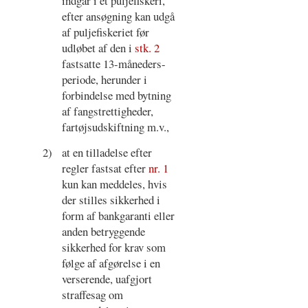
indgår i et puljefiskeri,
efter ansøgning kan udgå
af puljefiskeriet før
udløbet af den i
stk. 2
fastsatte 13-måneders-
periode, herunder i
forbindelse med bytning
af fangstrettigheder,
fartøjsudskiftning m.v.,
2)
at en tilladelse efter
regler fastsat efter
nr. 1
kun kan meddeles, hvis
der stilles sikkerhed i
form af bankgaranti eller
anden betryggende
sikkerhed for krav som
følge af afgørelse i en
verserende, uafgjort
straffesag om