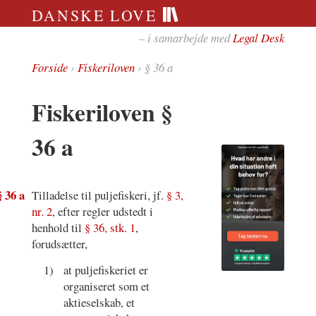
DANSKE LOVE
– i samarbejde med
Legal Desk
Forside
›
Fiskeriloven
› § 36 a
Fiskeriloven §
36 a
§ 36 a
Tilladelse til puljefiskeri, jf.
§ 3,
nr. 2
, efter regler udstedt i
henhold til
§ 36, stk. 1
,
forudsætter,
1)
at puljefiskeriet er
organiseret som et
aktieselskab, et