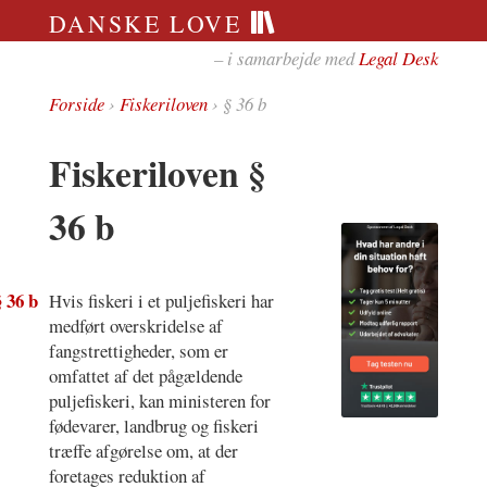
DANSKE LOVE
– i samarbejde med
Legal Desk
Forside
›
Fiskeriloven
› § 36 b
Fiskeriloven §
36 b
§ 36 b
Hvis fiskeri i et puljefiskeri har
medført overskridelse af
fangstrettigheder, som er
omfattet af det pågældende
puljefiskeri, kan ministeren for
fødevarer, landbrug og fiskeri
træffe afgørelse om, at der
foretages reduktion af