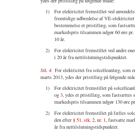
ydes der pristillæg på følgende måde:
1)
For elektricitet fremstillet ved anvendel
fremtidige udbredelse af VE-elektricitet
bestemmelse et pristillæg, som fastsætte
markedspris tilsammen udgør 60 øre pr. k
10 år.
2)
For elektricitet fremstillet ved andre ene
i 20 år fra nettilslutningstidspunktet.
Stk. 4.
For elektricitet fra solcelleanlæg, som e
marts 2013, ydes der pristillæg på følgende må
1)
For elektricitet fremstillet på solcellea
og
3
, ydes et pristillæg, som fastsættes 
markedspris tilsammen udgør 130 øre pr. 
2)
For elektricitet fremstillet på fælles sol
den efter
§ 51, stk. 2, nr. 1
, fastsatte ma
år fra nettilslutningstidspunktet.