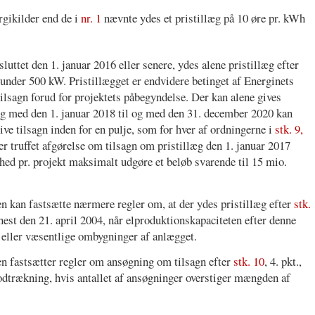
rgikilder end de i
nr. 1
nævnte ydes et pristillæg på 10 øre pr. kWh
sluttet den 1. januar 2016 eller senere, ydes alene pristillæg efter
å under 500 kW. Pristillægget er endvidere betinget af Energinets
tilsagn forud for projektets påbegyndelse. Der kan alene gives
 og med den 1. januar 2018 til og med den 31. december 2020 kan
ve tilsagn inden for en pulje, som for hver af ordningerne i
stk. 9,
er truffet afgørelse om tilsagn om pristillæg den 1. januar 2017
mhed pr. projekt maksimalt udgøre et beløb svarende til 15 mio.
n kan fastsætte nærmere regler om, at der ydes pristillæg efter
stk.
enest den 21. april 2004, når elproduktionskapaciteten efter denne
g eller væsentlige ombygninger af anlægget.
n fastsætter regler om ansøgning om tilsagn efter
stk. 10
, 4. pkt.,
lodtrækning, hvis antallet af ansøgninger overstiger mængden af