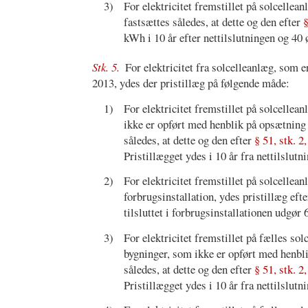
3)
For elektricitet fremstillet på solcellea
fastsættes således, at dette og den efter
§
kWh i 10 år efter nettilslutningen og 40 
Stk. 5.
For elektricitet fra solcelleanlæg, som e
2013, ydes der pristillæg på følgende måde:
1)
For elektricitet fremstillet på solcellean
ikke er opført med henblik på opsætning a
således, at dette og den efter
§ 51, stk. 2,
Pristillægget ydes i 10 år fra nettilslutn
2)
For elektricitet fremstillet på solcellea
forbrugsinstallation, ydes pristillæg eft
tilsluttet i forbrugsinstallationen udgør
3)
For elektricitet fremstillet på fælles sol
bygninger, som ikke er opført med henbli
således, at dette og den efter
§ 51, stk. 2,
Pristillægget ydes i 10 år fra nettilslutn