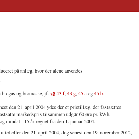
uceret på anlæg, hvor der alene anvendes
r
a biogas og biomasse, jf.
§§ 43 f
,
43 g
,
45 a
og
45 b
.
enest den 21. april 2004 ydes der et pristillæg, der fastsættes
fastsatte markedspris tilsammen udgør 60 øre pr. kWh.
dog mindst i 15 år regnet fra den 1. januar 2004.
sluttet efter den 21. april 2004, dog senest den 19. november 2012,