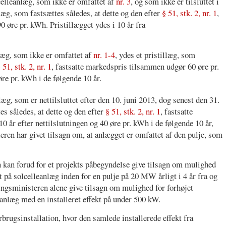
lcelleanlæg, som ikke er omfattet af
nr. 3
, og som ikke er tilsluttet i
llæg, som fastsættes således, at dette og den efter
§ 51, stk. 2, nr. 1
,
 øre pr. kWh. Pristillægget ydes i 10 år fra
nlæg, som ikke er omfattet af
nr. 1-4
, ydes et pristillæg, som
 51, stk. 2, nr. 1
, fastsatte markedspris tilsammen udgør 60 øre pr.
øre pr. kWh i de følgende 10 år.
læg, som er nettilsluttet efter den 10. juni 2013, dog senest den 31.
es således, at dette og den efter
§ 51, stk. 2, nr. 1
, fastsatte
 år efter nettilslutningen og 40 øre pr. kWh i de følgende 10 år,
ren har givet tilsagn om, at anlægget er omfattet af den pulje, som
 kan forud for et projekts påbegyndelse give tilsagn om mulighed
let på solcelleanlæg inden for en pulje på 20 MW årligt i 4 år fra og
ingsministeren alene give tilsagn om mulighed for forhøjet
leanlæg med en installeret effekt på under 500 kW.
rbrugsinstallation, hvor den samlede installerede effekt fra