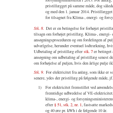
pristillægget på samme måde, dog således
og med den 1. januar 2014. Pristillægget 
for tilsagnet fra Klima-, energi- og for
Stk. 8.
Det er en betingelse for forhøjet pristil
tilsagn om forhøjet pristillæg. Klima-, energi-
ansøgningsproceduren og om fordelingen af pul
udvælgelse, herunder eventuel lodtrækning, hvi
Udbetaling af pristillæg efter
stk. 7
er betinget 
ansøgning om udbetaling af pristillæg senest d
om forhøjelse af puljen, hvis den årlige pulje ik
Stk. 9.
For elektricitet fra anlæg, som ikke er s
senere, ydes der pristillæg på følgende måde, j
1)
For elektricitet fremstillet ved anvendel
fremtidige udbredelse af VE-elektricitet,
klima-, energi- og forsyningsministerens
efter
§ 51, stk. 2, nr. 1
, fastsatte marked
og 40 øre pr. kWh i de følgende 10 år.