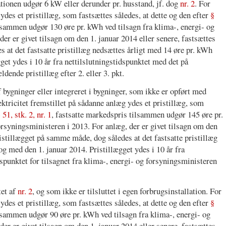
lationen udgør 6 kW eller derunder pr. husstand, jf. dog
nr. 2
. For
 ydes et pristillæg, som fastsættes således, at dette og den efter
§
ilsammen udgør 130 øre pr. kWh ved tilsagn fra klima-, energi- og
er er givet tilsagn om den 1. januar 2014 eller senere, fastsættes
 at det fastsatte pristillæg nedsættes årligt med 14 øre pr. kWh
get ydes i 10 år fra nettilslutningstidspunktet med det på
ldende pristillæg efter 2. eller 3. pkt.
f bygninger eller integreret i bygninger, som ikke er opført med
ektricitet fremstillet på sådanne anlæg ydes et pristillæg, som
 51, stk. 2, nr. 1
, fastsatte markedspris tilsammen udgør 145 øre pr.
orsyningsministeren i 2013. For anlæg, der er givet tilsagn om den
ristillægget på samme måde, dog således at det fastsatte pristillæg
g med den 1. januar 2014. Pristillægget ydes i 10 år fra
spunktet for tilsagnet fra klima-, energi- og forsyningsministeren
tet af
nr. 2
, og som ikke er tilsluttet i egen forbrugsinstallation. For
 ydes et pristillæg, som fastsættes således, at dette og den efter
§
ilsammen udgør 90 øre pr. kWh ved tilsagn fra klima-, energi- og
er er givet tilsagn om den 1. januar 2014 eller senere, fastsættes