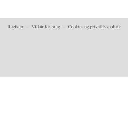
Register
–
Vilkår for brug
–
Cookie- og privatlivspolitik