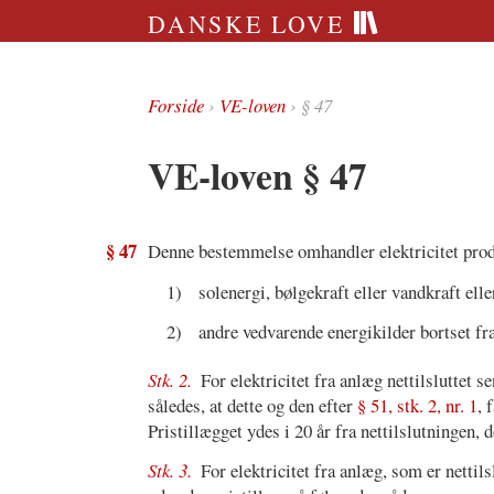
DANSKE LOVE
Forside
›
VE-loven
› § 47
VE-loven § 47
§ 47
Denne bestemmelse omhandler elektricitet prod
1)
solenergi, bølgekraft eller vandkraft elle
2)
andre vedvarende energikilder bortset fr
Stk. 2.
For elektricitet fra anlæg nettilsluttet s
således, at dette og den efter
§ 51, stk. 2, nr. 1
, 
Pristillægget ydes i 20 år fra nettilslutningen, 
Stk. 3.
For elektricitet fra anlæg, som er nettil