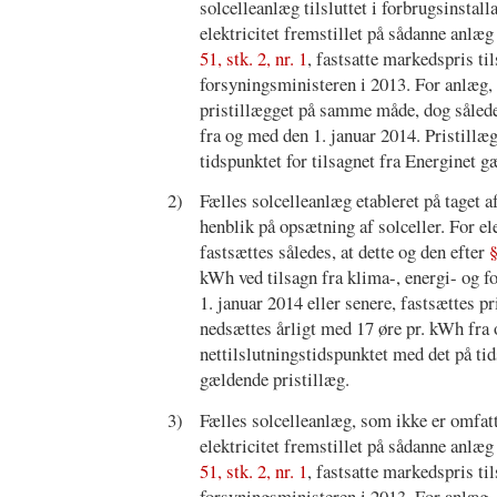
solcelleanlæg tilsluttet i forbrugsinstal
elektricitet fremstillet på sådanne anlæg
51, stk. 2, nr. 1
, fastsatte markedspris t
forsyningsministeren i 2013. For anlæg, d
pristillægget på samme måde, dog således
fra og med den 1. januar 2014. Pristillæg
tidspunktet for tilsagnet fra Energinet gæ
2)
Fælles solcelleanlæg etableret på taget a
henblik på opsætning af solceller. For el
fastsættes således, at dette og den efter
§
kWh ved tilsagn fra klima-, energi- og f
1. januar 2014 eller senere, fastsættes p
nedsættes årligt med 17 øre pr. kWh fra o
nettilslutningstidspunktet med det på tid
gældende pristillæg.
3)
Fælles solcelleanlæg, som ikke er omfat
elektricitet fremstillet på sådanne anlæg
51, stk. 2, nr. 1
, fastsatte markedspris t
forsyningsministeren i 2013. For anlæg, d