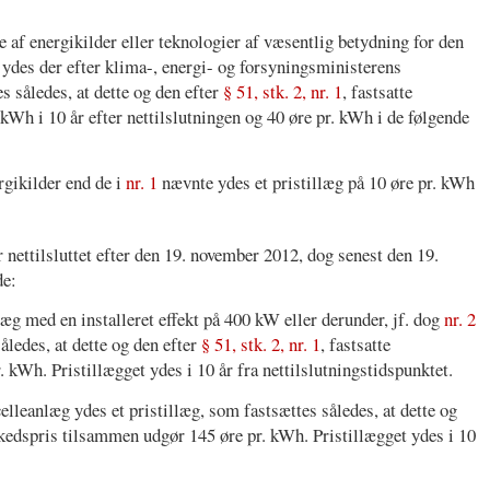
se af energikilder eller teknologier af væsentlig betydning for den
 ydes der efter klima-, energi- og forsyningsministerens
s således, at dette og den efter
§ 51, stk. 2, nr. 1
, fastsatte
Wh i 10 år efter nettilslutningen og 40 øre pr. kWh i de følgende
rgikilder end de i
nr. 1
nævnte ydes et pristillæg på 10 øre pr. kWh
r nettilsluttet efter den 19. november 2012, dog senest den 19.
de:
nlæg med en installeret effekt på 400 kW eller derunder, jf. dog
nr. 2
således, at dette og den efter
§ 51, stk. 2, nr. 1
, fastsatte
kWh. Pristillægget ydes i 10 år fra nettilslutningstidspunktet.
celleanlæg ydes et pristillæg, som fastsættes således, at dette og
rkedspris tilsammen udgør 145 øre pr. kWh. Pristillægget ydes i 10