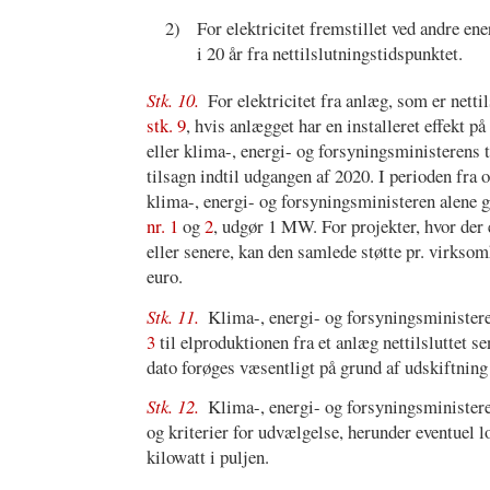
2)
For elektricitet fremstillet ved andre ene
i 20 år fra nettilslutningstidspunktet.
Stk. 10.
For elektricitet fra anlæg, som er nettil
stk. 9
, hvis anlægget har en installeret effekt p
eller klima-, energi- og forsyningsministerens 
tilsagn indtil udgangen af 2020. I perioden fra
klima-, energi- og forsyningsministeren alene gi
nr. 1
og
2
, udgør 1 MW. For projekter, hvor der 
eller senere, kan den samlede støtte pr. virkso
euro.
Stk. 11.
Klima-, energi- og forsyningsministere
3
til elproduktionen fra et anlæg nettilsluttet s
dato forøges væsentligt på grund af udskiftnin
Stk. 12.
Klima-, energi- og forsyningsministere
og kriterier for udvælgelse, herunder eventuel 
kilowatt i puljen.