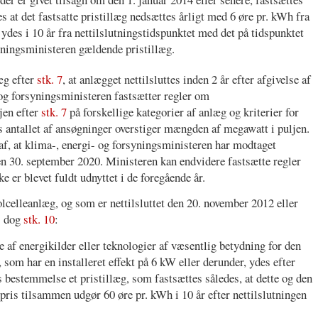
 at det fastsatte pristillæg nedsættes årligt med 6 øre pr. kWh fra
ydes i 10 år fra nettilslutningstidspunktet med det på tidspunktet
syningsministeren gældende pristillæg.
læg efter
stk. 7
, at anlægget nettilsluttes inden 2 år efter afgivelse af
 og forsyningsministeren fastsætter regler om
jen efter
stk. 7
på forskellige kategorier af anlæg og kriterier for
s antallet af ansøgninger overstiger mængden af megawatt i puljen.
af, at klima-, energi- og forsyningsministeren har modtaget
en 30. september 2020. Ministeren kan endvidere fastsætte regler
ke er blevet fuldt udnyttet i de foregående år.
olcelleanlæg, og som er nettilsluttet den 20. november 2012 eller
f. dog
stk. 10
:
se af energikilder eller teknologier af væsentlig betydning for den
 som har en installeret effekt på 6 kW eller derunder, ydes efter
 bestemmelse et pristillæg, som fastsættes således, at dette og den
spris tilsammen udgør 60 øre pr. kWh i 10 år efter nettilslutningen