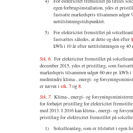
4)
For elektricitet fremstillet på fælles so
egen forbrugsinstallation, ydes et pristi
fastsatte markedspris tilsammen udgør 90
nettilslutningstidspunktet.
5)
For elektricitet fremstillet på solcellea
fastsættes således, at dette og den efter
§
kWh i 10 år efter nettilslutningen og 40 
Stk. 6.
For elektricitet fremstillet på solcellean
december 2015, ydes et pristillæg, som fastsætt
markedspris tilsammen udgør 60 øre pr. kWh i 10
medmindre klima-, energi- og forsyningsministe
er nævnt i
stk. 7
og
8
.
Stk. 7.
Klima-, energi- og forsyningsministeren
for forhøjet pristillæg for elektricitet fremstil
med 2013. I 2016 kan klima-, energi- og forsyn
pristillæg for elektricitet fremstillet på solcel
1)
Solcelleanlæg, som er tilsluttet i egen fo