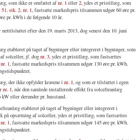
nlæg, som ikke er omfattet af
nr. 1
eller
2
, ydes et pristillæg, som
 51, stk. 2, nr. 1
, fastsatte markedspris tilsammen udgør 60 øre pr.
øre pr. kWh i de følgende 10 år.
r nettilsluttet efter den 19. marts 2013, dog senest den 10. juni
læg etableret på taget af bygninger eller integreret i bygninger, som
f solceller, jf. dog
nr. 3
, ydes et pristillæg, som fastsættes
 nr. 1
, fastsatte markedspris tilsammen udgør 130 øre pr. kWh.
ingstidspunktet.
nlæg, der ikke opfylder kravene i
nr. 1
, og som er tilsluttet i egen
er
nr. 1
, når den samlede installerede effekt fra solcelleanlæg
 6 kW eller derunder pr. husstand.
celleanlæg etableret på taget af bygninger eller integreret i
k på opsætning af solceller, ydes et pristillæg, som fastsættes
 nr. 1
, fastsatte markedspris tilsammen udgør 145 øre pr. kWh.
ingstidspunktet.