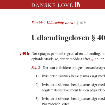
DANSKE LOVE
Forside
›
Udlændingeloven
› § 40 b
Udlændingeloven § 40
§ 40 b
Der optages personfotografi af en udlænding, s
opholdstilladelse, der er meddelt efter
§ 7
eller
Stk. 2.
Der kan endvidere optages personfotogra
1)
hvis dette skønnes hensigtsmæssigt med h
2)
hvis dette skønnes hensigtsmæssigt med h
legitimationsdokument til den pågælden
3)
hvis dette skønnes hensigtsmæssigt med h
pågældende, eller