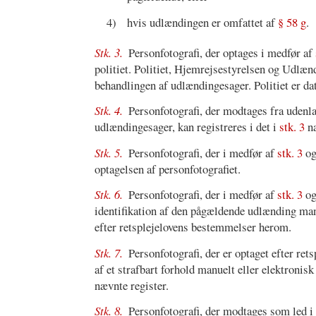
4)
hvis udlændingen er omfattet af
§ 58 g
.
Stk. 3.
Personfotografi, der optages i medfør af
politiet. Politiet, Hjemrejsestyrelsen og Udlæn
behandlingen af udlændingesager. Politiet er da
Stk. 4.
Personfotografi, der modtages fra uden
udlændingesager, kan registreres i det i
stk. 3
næ
Stk. 5.
Personfotografi, der i medfør af
stk. 3
o
optagelsen af personfotografiet.
Stk. 6.
Personfotografi, der i medfør af
stk. 3
o
identifikation af den pågældende udlænding ma
efter retsplejelovens bestemmelser herom.
Stk. 7.
Personfotografi, der er optaget efter re
af et strafbart forhold manuelt eller elektronis
nævnte register.
Stk. 8.
Personfotografi, der modtages som led i 