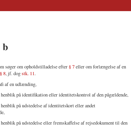
 b
om søger om opholdstilladelse efter
§ 7
eller om forlængelse af en
§ 8
, jf. dog
stk. 11
.
fi af en udlænding,
enblik på identifikation eller identitetskontrol af den pågældende,
enblik på udstedelse af identitetskort eller andet
de,
enblik på udstedelse eller fremskaffelse af rejsedokument til den