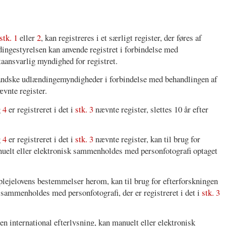
stk. 1
eller
2
, kan registreres i et særligt register, der føres af
dingestyrelsen kan anvende registret i forbindelse med
taansvarlig myndighed for registret.
landske udlændingemyndigheder i forbindelse med behandlingen af
vnte register.
g
4
er registreret i det i
stk. 3
nævnte register, slettes 10 år efter
g
4
er registreret i det i
stk. 3
nævnte register, kan til brug for
nuelt eller elektronisk sammenholdes med personfotografi optaget
tsplejelovens bestemmelser herom, kan til brug for efterforskningen
k sammenholdes med personfotografi, der er registreret i det i
stk. 3
en international efterlysning, kan manuelt eller elektronisk