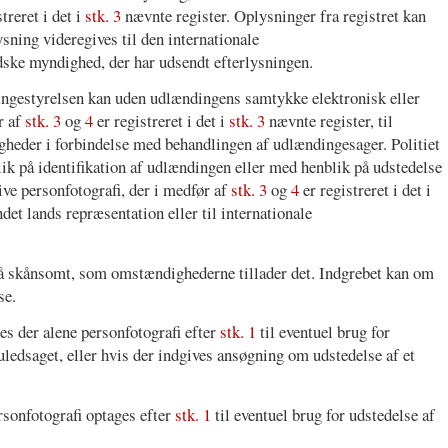
reret i det i
stk. 3
nævnte register. Oplysninger fra registret kan
lysning videregives til den internationale
dske myndighed, der har udsendt efterlysningen.
ingestyrelsen kan uden udlændingens samtykke elektronisk eller
r af
stk. 3
og
4
er registreret i det i
stk. 3
nævnte register, til
eder i forbindelse med behandlingen af udlændingesager. Politiet
k på identifikation af udlændingen eller med henblik på udstedelse
ive personfotografi, der i medfør af
stk. 3
og
4
er registreret i det i
ndet lands repræsentation eller til internationale
så skånsomt, som omstændighederne tillader det. Indgrebet kan om
se.
es der alene personfotografi efter
stk. 1
til eventuel brug for
uledsaget, eller hvis der indgives ansøgning om udstedelse af et
rsonfotografi optages efter
stk. 1
til eventuel brug for udstedelse af