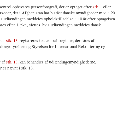
skontrol opbevares personfotografi, der er optaget efter
stk. 1
eller
ersoner, der i Afghanistan har bistået danske myndigheder m.v., i 20
hvis udlændingen meddeles opholdstilladelse, i 10 år efter optagelsen
ares efter 1. pkt., slettes, hvis udlændingen meddeles dansk
r af
stk. 13
, registreres i et centralt register, der føres af
ingestyrelsen og Styrelsen for International Rekruttering og
r af
stk. 13
, kan behandles af udlændingemyndighederne,
r er nævnt i stk. 13.