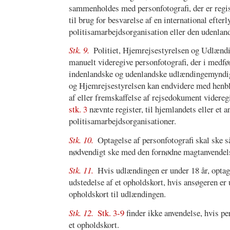
sammenholdes med personfotografi, der er regist
til brug for besvarelse af en international efter
politisamarbejdsorganisation eller den udenlan
Stk. 9.
Politiet, Hjemrejsestyrelsen og Udlænd
manuelt videregive personfotografi, der i medfø
indenlandske og udenlandske udlændingemyndigh
og Hjemrejsestyrelsen kan endvidere med henbli
af eller fremskaffelse af rejsedokument videreg
stk. 3
nævnte register, til hjemlandets eller et a
politisamarbejdsorganisationer.
Stk. 10.
Optagelse af personfotografi skal ske 
nødvendigt ske med den fornødne magtanvendel
Stk. 11.
Hvis udlændingen er under 18 år, optag
udstedelse af et opholdskort, hvis ansøgeren er 
opholdskort til udlændingen.
Stk. 12.
Stk. 3-9
finder ikke anvendelse, hvis pe
et opholdskort.