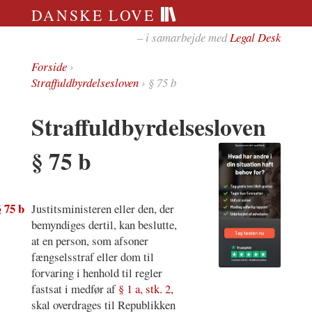
DANSKE LOVE
– i samarbejde med
Legal Desk
Forside
›
Straffuldbyrdelsesloven
› § 75 b
Straffuldbyrdelsesloven
§ 75 b
§ 75 b
Justitsministeren eller den, der
bemyndiges dertil, kan beslutte,
at en person, som afsoner
fængselsstraf eller dom til
forvaring i henhold til regler
fastsat i medfør af
§ 1 a, stk. 2
,
skal overdrages til Republikken