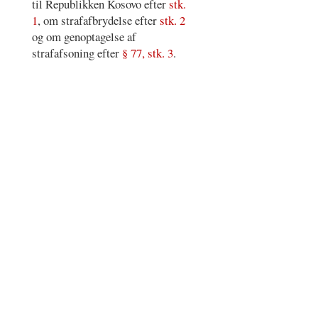
til Republikken Kosovo efter
stk.
1
, om strafafbrydelse efter
stk. 2
og om genoptagelse af
strafafsoning efter
§ 77, stk. 3
.
Register
–
Vilkår for brug
–
Cookie- og
privatlivspolitik