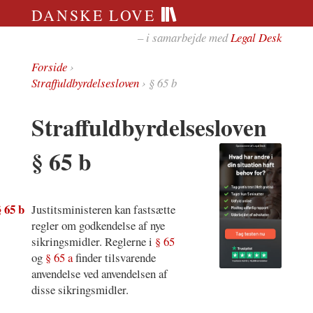
DANSKE LOVE
– i samarbejde med
Legal Desk
Forside
›
Straffuldbyrdelsesloven
› § 65 b
Straffuldbyrdelsesloven
§ 65 b
§ 65 b
Justitsministeren kan fastsætte
regler om godkendelse af nye
sikringsmidler. Reglerne i
§ 65
og
§ 65 a
finder tilsvarende
anvendelse ved anvendelsen af
disse sikringsmidler.