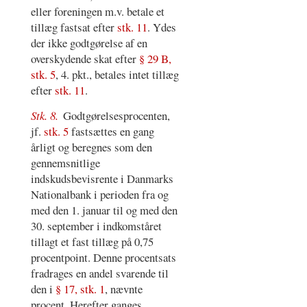
eller foreningen m.v. betale et
tillæg fastsat efter
stk. 11
. Ydes
der ikke godtgørelse af en
overskydende skat efter
§ 29 B,
stk. 5
, 4. pkt., betales intet tillæg
efter
stk. 11
.
Stk. 8.
Godtgørelsesprocenten,
jf.
stk. 5
fastsættes en gang
årligt og beregnes som den
gennemsnitlige
indskudsbevisrente i Danmarks
Nationalbank i perioden fra og
med den 1. januar til og med den
30. september i indkomståret
tillagt et fast tillæg på 0,75
procentpoint. Denne procentsats
fradrages en andel svarende til
den i
§ 17, stk. 1
, nævnte
procent. Herefter ganges