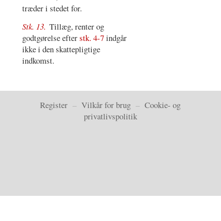
træder i stedet for.
Stk. 13.
Tillæg, renter og
godtgørelse efter
stk. 4-7
indgår
ikke i den skattepligtige
indkomst.
Register
–
Vilkår for brug
–
Cookie- og
privatlivspolitik