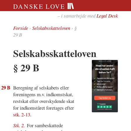
DANSKE LOVE
– i samarbejde med
Legal Desk
Forside
›
Selskabsskatteloven
› §
29 B
Selskabsskatteloven
§ 29 B
 29 B
Beregning af selskabets eller
foreningens m.v. indkomstskat,
restskat eller overskydende skat
for indkomståret foretages efter
stk. 2-13
.
Stk. 2.
For sambeskattede