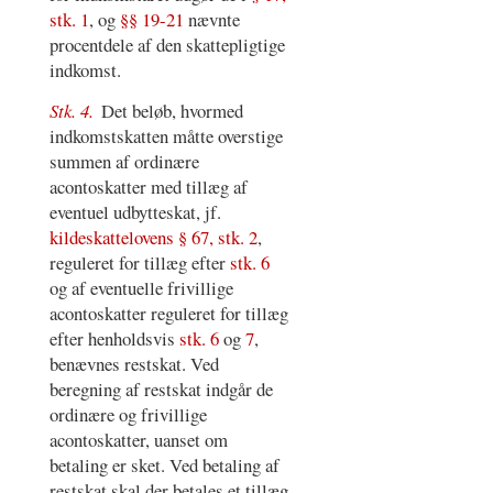
stk. 1
, og
§§ 19-21
nævnte
procentdele af den skattepligtige
indkomst.
Stk. 4.
Det beløb, hvormed
indkomstskatten måtte overstige
summen af ordinære
acontoskatter med tillæg af
eventuel udbytteskat, jf.
kildeskattelovens § 67, stk. 2
,
reguleret for tillæg efter
stk. 6
og af eventuelle frivillige
acontoskatter reguleret for tillæg
efter henholdsvis
stk. 6
og
7
,
benævnes restskat. Ved
beregning af restskat indgår de
ordinære og frivillige
acontoskatter, uanset om
betaling er sket. Ved betaling af
restskat skal der betales et tillæg