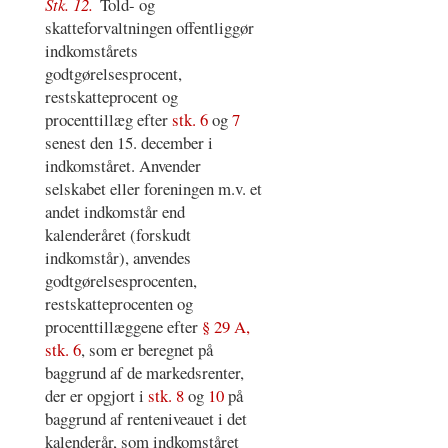
Stk. 12.
Told- og
skatteforvaltningen offentliggør
indkomstårets
godtgørelsesprocent,
restskatteprocent og
procenttillæg efter
stk. 6
og
7
senest den 15. december i
indkomståret. Anvender
selskabet eller foreningen m.v. et
andet indkomstår end
kalenderåret (forskudt
indkomstår), anvendes
godtgørelsesprocenten,
restskatteprocenten og
procenttillæggene efter
§ 29 A,
stk. 6
, som er beregnet på
baggrund af de markedsrenter,
der er opgjort i
stk. 8
og
10
på
baggrund af renteniveauet i det
kalenderår, som indkomståret