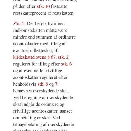
på den efter
stk. 10
fastsatte
restskatteprocent af restskatten.
Stk. 5.
Det beløb, hvormed
indkomstskatten måtte være
mindre end summen af ordinære
acontoskatter med tillæg af
eventuel udbytteskat, jf.
kildeskattelovens § 67, stk. 2
,
reguleret for tillæg efter
stk. 6
og af eventuelle frivillige
acontoskatter reguleret efter
henholdsvis
stk. 6
og
7
,
benævnes overskydende skat.
Ved beregning af overskydende
skat indgår de ordinære og
frivillige acontoskatter, uanset
om betaling er sket. Ved
tilbagebetaling af overskydende
skat ydes der selskabet eller