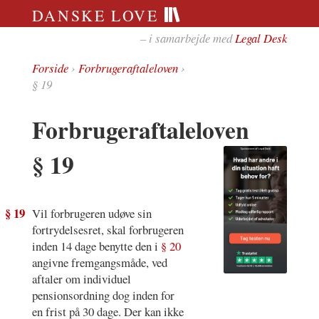
DANSKE LOVE
– i samarbejde med
Legal Desk
Forside
›
Forbrugeraftaleloven
›
§ 19
Forbrugeraftaleloven
§ 19
§ 19
Vil forbrugeren udøve sin
fortrydelsesret, skal forbrugeren
inden 14 dage benytte den i
§ 20
angivne fremgangsmåde, ved
aftaler om individuel
pensionsordning dog inden for
en frist på 30 dage. Der kan ikke