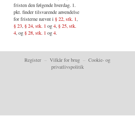
fristen den følgende hverdag. 1.
pkt. finder tilsvarende anvendelse
for fristerne nævnt i
§ 22, stk. 1
,
§ 23
,
§ 24, stk. 1
og
4
,
§ 25, stk.
4
, og
§ 28, stk. 1
og
4
.
Register
–
Vilkår for brug
–
Cookie- og
privatlivspolitik