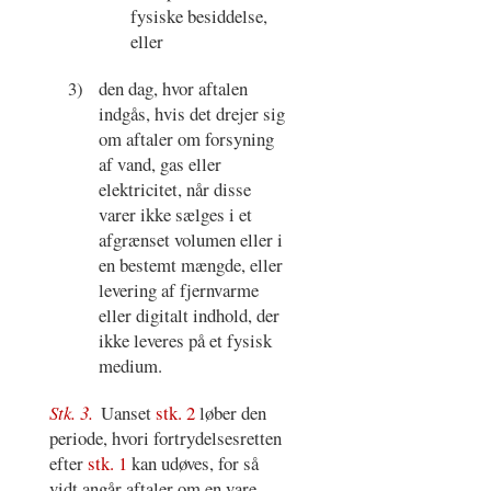
fysiske besiddelse,
eller
3)
den dag, hvor aftalen
indgås, hvis det drejer sig
om aftaler om forsyning
af vand, gas eller
elektricitet, når disse
varer ikke sælges i et
afgrænset volumen eller i
en bestemt mængde, eller
levering af fjernvarme
eller digitalt indhold, der
ikke leveres på et fysisk
medium.
Stk. 3.
Uanset
stk. 2
løber den
periode, hvori fortrydelsesretten
efter
stk. 1
kan udøves, for så
vidt angår aftaler om en vare