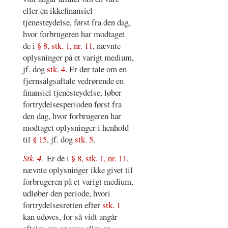
eller en ikkefinansiel
tjenesteydelse, først fra den dag,
hvor forbrugeren har modtaget
de i
§ 8, stk. 1, nr. 11
, nævnte
oplysninger på et varigt medium,
jf. dog
stk. 4
. Er der tale om en
fjernsalgsaftale vedrørende en
finansiel tjenesteydelse, løber
fortrydelsesperioden først fra
den dag, hvor forbrugeren har
modtaget oplysninger i henhold
til
§ 15
, jf. dog
stk. 5
.
Stk. 4.
Er de i
§ 8, stk. 1, nr. 11
,
nævnte oplysninger ikke givet til
forbrugeren på et varigt medium,
udløber den periode, hvori
fortrydelsesretten efter
stk. 1
kan udøves, for så vidt angår