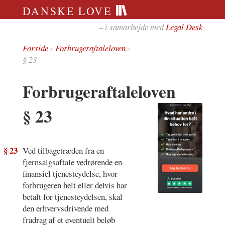
DANSKE LOVE
– i samarbejde med
Legal Desk
Forside
›
Forbrugeraftaleloven
›
§ 23
Forbrugeraftaleloven
§ 23
§ 23
Ved tilbagetræden fra en
fjernsalgsaftale vedrørende en
finansiel tjenesteydelse, hvor
forbrugeren helt eller delvis har
betalt for tjenesteydelsen, skal
den erhvervsdrivende med
fradrag af et eventuelt beløb