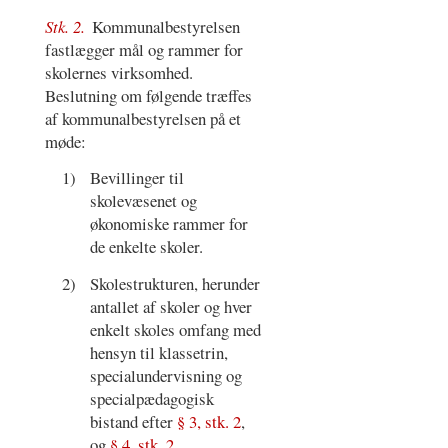
Stk. 2.
Kommunalbestyrelsen
fastlægger mål og rammer for
skolernes virksomhed.
Beslutning om følgende træffes
af kommunalbestyrelsen på et
møde:
1)
Bevillinger til
skolevæsenet og
økonomiske rammer for
de enkelte skoler.
2)
Skolestrukturen, herunder
antallet af skoler og hver
enkelt skoles omfang med
hensyn til klassetrin,
specialundervisning og
specialpædagogisk
bistand efter
§ 3, stk. 2
,
og
§ 4, stk. 2
,