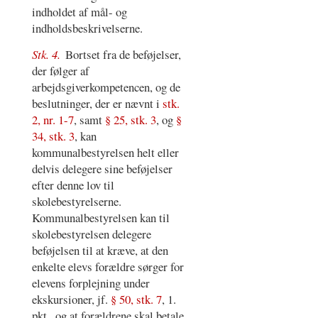
indholdet af mål- og
indholdsbeskrivelserne.
Stk. 4.
Bortset fra de beføjelser,
der følger af
arbejdsgiverkompetencen, og de
beslutninger, der er nævnt i
stk.
2, nr. 1-7
, samt
§ 25, stk. 3
, og
§
34, stk. 3
, kan
kommunalbestyrelsen helt eller
delvis delegere sine beføjelser
efter denne lov til
skolebestyrelserne.
Kommunalbestyrelsen kan til
skolebestyrelsen delegere
beføjelsen til at kræve, at den
enkelte elevs forældre sørger for
elevens forplejning under
ekskursioner, jf.
§ 50, stk. 7
, 1.
pkt., og at forældrene skal betale