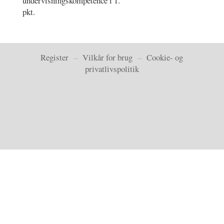
undervisningskompetence i 1.
pkt.
Register
–
Vilkår for brug
–
Cookie- og
privatlivspolitik