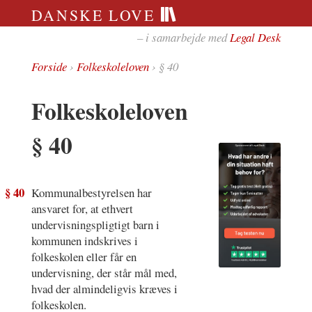
DANSKE LOVE
– i samarbejde med
Legal Desk
Forside
›
Folkeskoleloven
› § 40
Folkeskoleloven
§ 40
§ 40
Kommunalbestyrelsen har
ansvaret for, at ethvert
undervisningspligtigt barn i
kommunen indskrives i
folkeskolen eller får en
undervisning, der står mål med,
hvad der almindeligvis kræves i
folkeskolen.