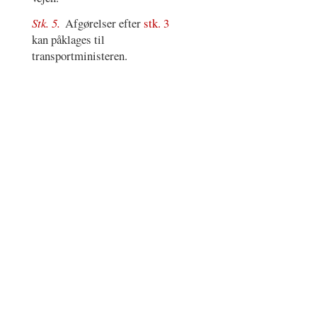
Stk. 5.
Afgørelser efter
stk. 3
kan påklages til
transportministeren.
Register
–
Vilkår for brug
–
Cookie- og
privatlivspolitik