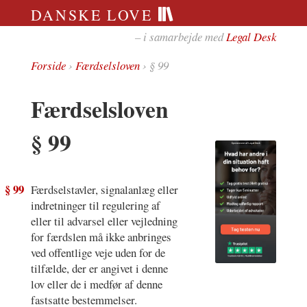
DANSKE LOVE
– i samarbejde med
Legal Desk
Forside
›
Færdselsloven
› § 99
Færdselsloven
§ 99
§ 99
Færdselstavler, signalanlæg eller
indretninger til regulering af
eller til advarsel eller vejledning
for færdslen må ikke anbringes
ved offentlige veje uden for de
tilfælde, der er angivet i denne
lov eller de i medfør af denne
fastsatte bestemmelser.