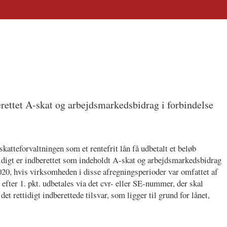
erettet A-skat og arbejdsmarkedsbidrag i forbindelse
katteforvaltningen som et rentefrit lån få udbetalt et beløb
tidigt er indberettet som indeholdt A-skat og arbejdsmarkedsbidrag
20, hvis virksomheden i disse afregningsperioder var omfattet af
t efter 1. pkt. udbetales via det cvr- eller SE-nummer, der skal
et rettidigt indberettede tilsvar, som ligger til grund for lånet,