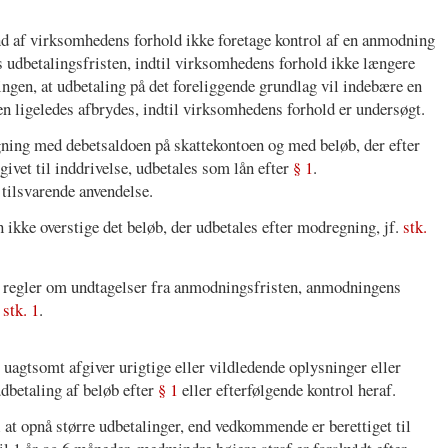
nd af virksomhedens forhold ikke foretage kontrol af en anmodning
s udbetalingsfristen, indtil virksomhedens forhold ikke længere
ingen, at udbetaling på det foreliggende grundlag vil indebære en
ten ligeledes afbrydes, indtil virksomhedens forhold er undersøgt.
egning med debetsaldoen på skattekontoen og med beløb, der efter
ergivet til inddrivelse, udbetales som lån efter
§ 1
.
er tilsvarende anvendelse.
 ikke overstige det beløb, der udbetales efter modregning, jf.
stk.
 regler om undtagelser fra anmodningsfristen, anmodningens
r
stk. 1
.
t uagtsomt afgiver urigtige eller vildledende oplysninger eller
udbetaling af beløb efter
§ 1
eller efterfølgende kontrol heraf.
 at opnå større udbetalinger, end vedkommende er berettiget til