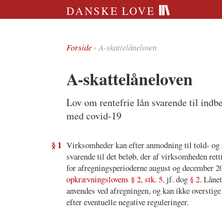
DANSKE LOVE
Forside
› A-skattelåneloven
A-skattelåneloven
Lov om rentefrie lån svarende til indb
med covid-19
§ 1
Virksomheder kan efter anmodning til told- og s
svarende til det beløb, der af virksomheden ret
for afregningsperioderne august og december 20
opkrævningslovens § 2, stk. 5
, jf. dog
§ 2
. Låne
anvendes ved afregningen, og kan ikke overstige d
efter eventuelle negative reguleringer.