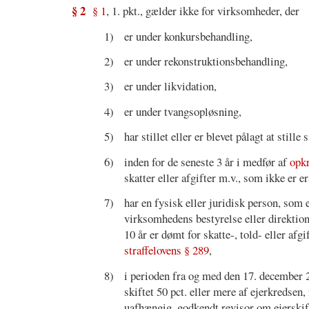
§ 2
§ 1
, 1. pkt., gælder ikke for virksomheder, der
1)
er under konkursbehandling,
2)
er under rekonstruktionsbehandling,
3)
er under likvidation,
4)
er under tvangsopløsning,
5)
har stillet eller er blevet pålagt at stille
6)
inden for de seneste 3 år i medfør af
opkr
skatter eller afgifter m.v., som ikke er e
7)
har en fysisk eller juridisk person, som
virksomhedens bestyrelse eller direktion 
10 år er dømt for skatte-, told- eller afgi
straffelovens § 289
,
8)
i perioden fra og med den 17. december 2
skiftet 50 pct. eller mere af ejerkredse
uafhængig, godkendt revisor om ejerskif