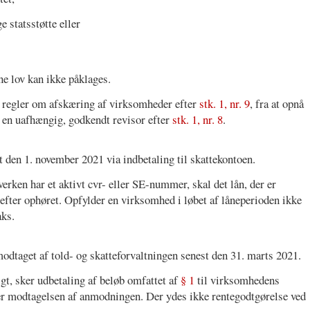
e statsstøtte eller
ne lov kan ikke påklages.
 regler om afskæring af virksomheder efter
stk. 1, nr. 9
, fra at opnå
 en uafhængig, godkendt revisor efter
stk. 1, nr. 8
.
t den 1. november 2021 via indbetaling til skattekontoen.
rken har et aktivt cvr- eller SE-nummer, skal det lån, der er
e efter ophøret. Opfylder en virksomhed i løbet af låneperioden ikke
aks.
odtaget af told- og skatteforvaltningen senest den 31. marts 2021.
t, sker udbetaling af beløb omfattet af
§ 1
til virksomhedens
er modtagelsen af anmodningen. Der ydes ikke rentegodtgørelse ved