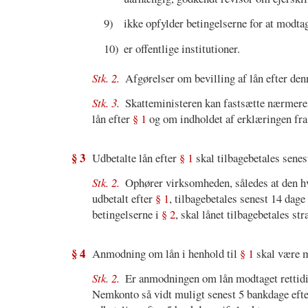
9)
ikke opfylder betingelserne for at modtag
10)
er offentlige institutioner.
Stk. 2.
Afgørelser om bevilling af lån efter den
Stk. 3.
Skatteministeren kan fastsætte nærmere
lån efter
§ 1
og om indholdet af erklæringen fra
§ 3
Udbetalte lån efter
§ 1
skal tilbagebetales senes
Stk. 2.
Ophører virksomheden, således at den hve
udbetalt efter
§ 1
, tilbagebetales senest 14 dag
betingelserne i
§ 2
, skal lånet tilbagebetales str
§ 4
Anmodning om lån i henhold til
§ 1
skal være m
Stk. 2.
Er anmodningen om lån modtaget rettidig
Nemkonto så vidt muligt senest 5 bankdage eft