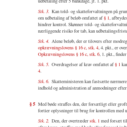
udbetaling efter 5 bankdage, jf. 1. pkt.
Stk. 3.
Kan told- og skatteforvaltningen på gru
om udbetaling af beløb omfattet af
§ 1
, afbryde
hindrer kontrol. Skønner told- og skatteforvaltn
nærliggende risiko for tab, kan udbetalingsfris
Stk. 4.
Alene beløb, der er tilovers efter modr
opkrævningslovens § 16 c, stk. 4
, 4. pkt., er ov
Opkrævningslovens § 16 c, stk. 6
, 1. pkt., find
Stk. 5.
Overdragelser af krav omfattet af
§ 1
kan
4
.
Stk. 6.
Skatteministeren kan fastsætte nærmere
indhold og administration af anmodninger efte
§ 5
Med bøde straffes den, der forsætligt eller grof
fortier oplysninger til brug for kontrollen med 
Stk. 2.
Den, der overtræder
stk. 1
med forsæt til