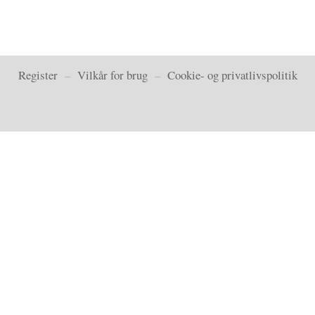
Register
–
Vilkår for brug
–
Cookie- og privatlivspolitik