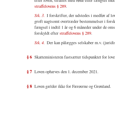
efter loven, straffes med bøde eller fængsel ind
straffelovens § 289
.
Stk. 3.
I forskrifter, der udstedes i medfør af lo
groft uagtsomt overtræder bestemmelser i forskri
fængsel i indtil 1 år og 6 måneder under de om
forskyldt efter
straffelovens § 289
.
Stk. 4.
Der kan pålægges selskaber m.v. (juridisk
§ 6
Skatteministeren fastsætter tidspunktet for love
§ 7
Loven ophæves den 1. december 2021.
§ 8
Loven gælder ikke for Færøerne og Grønland.