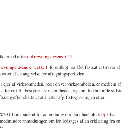
 sikkerhed efter
opkrævningslovens § 11
,
ævningslovens § 4, stk. 1
, foreløbigt har fået fastsat et tilsvar af
rstattet af en angivelse for afregningsperioden,
 er ejer af virksomheden, reelt driver virksomheden, er medlem af
eller er filialbestyrer i virksomheden, og som inden for de sidste
ftssvig efter skatte-, told- eller afgiftslovgivningen eller
020 til tidspunktet for anmodning om lån i henhold til
§ 1
har
n, medmindre anmodningen om lån ledsages af en erklæring fra en
tet,