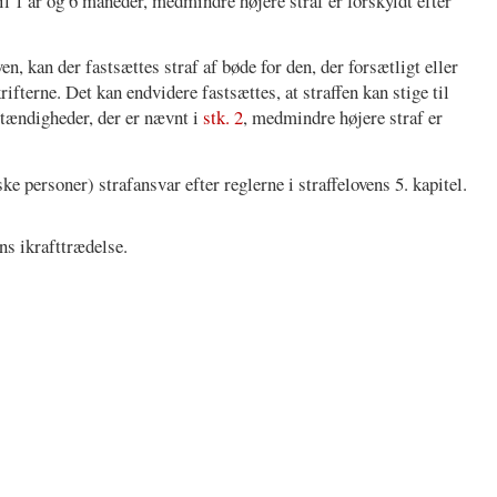
til 1 år og 6 måneder, medmindre højere straf er forskyldt efter
ven, kan der fastsættes straf af bøde for den, der forsætligt eller
fterne. Det kan endvidere fastsættes, at straffen kan stige til
stændigheder, der er nævnt i
stk. 2
, medmindre højere straf er
e personer) strafansvar efter reglerne i straffelovens 5. kapitel.
ns ikrafttrædelse.