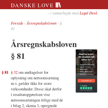
DANSKE LOVE
– i samarbejde med
Legal Desk
Forside
›
Årsregnskabsloven
› §
81
Årsregnskabsloven
§ 81
§ 81
§ 32
om undtagelser for
oplysning om nettoomsætning
m.v. gælder ikke for store
virksomheder. Disse skal derfor
i resultatopgørelsen vise
nettoomsætningen tillige med de
i bilag 2, skema 3, opregnede