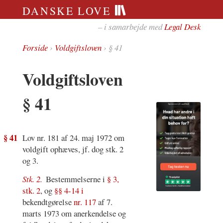
DANSKE LOVE
– i samarbejde med
Legal Desk
Forside
›
Voldgiftsloven
› § 41
Voldgiftsloven
§ 41
§ 41
Lov nr. 181 af 24. maj 1972 om
voldgift ophæves, jf. dog stk. 2
og 3.
Stk. 2.
Bestemmelserne i
§ 3,
stk. 2
, og
§§ 4-14 i
bekendtgørelse
nr. 117
af 7.
marts 1973 om anerkendelse og