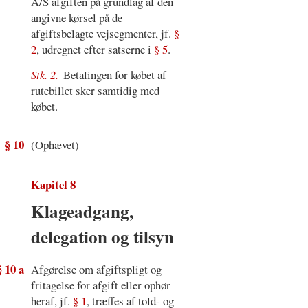
A/S afgiften på grundlag af den
angivne kørsel på de
afgiftsbelagte vejsegmenter, jf.
§
2
, udregnet efter satserne i
§ 5
.
Stk. 2.
Betalingen for købet af
rutebillet sker samtidig med
købet.
§ 10
(Ophævet)
Kapitel 8
Klageadgang,
delegation og tilsyn
§ 10 a
Afgørelse om afgiftspligt og
fritagelse for afgift eller ophør
heraf, jf.
§ 1
, træffes af told- og