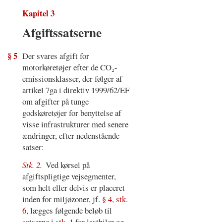
Kapitel 3
Afgiftssatserne
§ 5
Der svares afgift for
motorkøretøjer efter de CO₂-
emissionsklasser, der følger af
artikel 7ga i direktiv 1999/62/EF
om afgifter på tunge
godskøretøjer for benyttelse af
visse infrastrukturer med senere
ændringer, efter nedenstående
satser:
Stk. 2.
Ved kørsel på
afgiftspligtige vejsegmenter,
som helt eller delvis er placeret
inden for miljøzoner, jf.
§ 4, stk.
6
, lægges følgende beløb til
satserne i
stk. 1
for lastbiler og