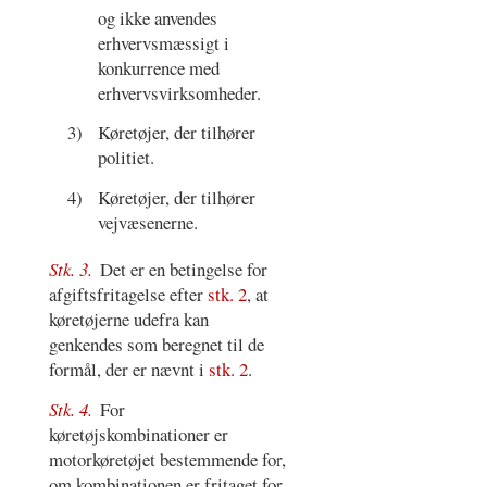
og ikke anvendes
erhvervsmæssigt i
konkurrence med
erhvervsvirksomheder.
3)
Køretøjer, der tilhører
politiet.
4)
Køretøjer, der tilhører
vejvæsenerne.
Stk. 3.
Det er en betingelse for
afgiftsfritagelse efter
stk. 2
, at
køretøjerne udefra kan
genkendes som beregnet til de
formål, der er nævnt i
stk. 2
.
Stk. 4.
For
køretøjskombinationer er
motorkøretøjet bestemmende for,
om kombinationen er fritaget for