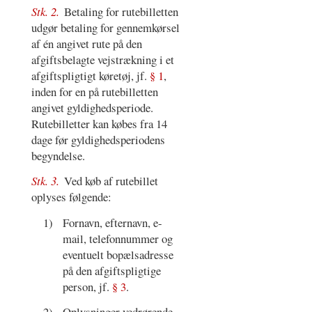
Stk. 2.
Betaling for rutebilletten
udgør betaling for gennemkørsel
af én angivet rute på den
afgiftsbelagte vejstrækning i et
afgiftspligtigt køretøj, jf.
§ 1
,
inden for en på rutebilletten
angivet gyldighedsperiode.
Rutebilletter kan købes fra 14
dage før gyldighedsperiodens
begyndelse.
Stk. 3.
Ved køb af rutebillet
oplyses følgende:
1)
Fornavn, efternavn, e-
mail, telefonnummer og
eventuelt bopælsadresse
på den afgiftspligtige
person, jf.
§ 3
.
2)
Oplysninger vedrørende