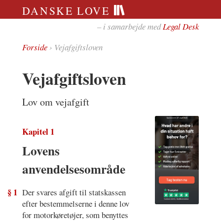
DANSKE LOVE
– i samarbejde med
Legal Desk
Forside
› Vejafgiftsloven
Vejafgiftsloven
Lov om vejafgift
Kapitel 1
Lovens
anvendelsesområde
§ 1
Der svares afgift til statskassen
efter bestemmelserne i denne lov
for motorkøretøjer, som benyttes