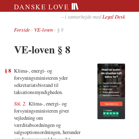
DANSKE LOVE
– i samarbejde med
Legal Desk
Forside
›
VE-loven
› § 8
VE-loven § 8
§ 8
Klima-, energi- og
forsyningsministeren yder
sekretariatsbistand til
taksationsmyndigheden.
Stk. 2.
Klima-, energi- og
forsyningsministeren giver
vejledning om
værditabsordningen og
salgsoptionsordningen, herunder