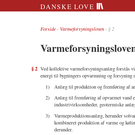
DANSKE LOVE
Forside
›
Varmeforsyningsloven
› § 2
Varmeforsyningsloven
§ 2
Ved kollektive varmeforsyningsanlæg forstås vi
energi til bygningers opvarmning og forsyning 
1)
Anlæg til produktion og fremføring af a
2)
Anlæg til fremføring af opvarmet vand e
industrivirksomheder, geotermiske anlæ
3)
Varmeproduktionsanlæg, herunder solva
kombineret produktion af varme og køli
derunder.