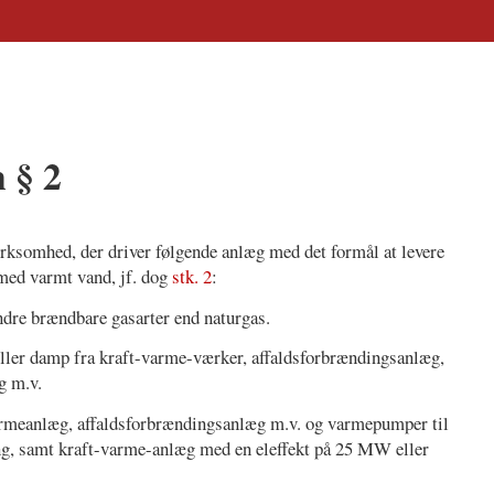
 § 2
rksomhed, der driver følgende anlæg med det formål at levere
med varmt vand, jf. dog
stk. 2
:
ndre brændbare gasarter end naturgas.
ller damp fra kraft-varme-værker, affaldsforbrændingsanlæg,
g m.v.
rmeanlæg, affaldsforbrændingsanlæg m.v. og varmepumper til
ng, samt kraft-varme-anlæg med en eleffekt på 25 MW eller