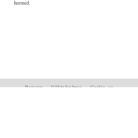
hermed.
Register
–
Vilkår for brug
–
Cookie- og
privatlivspolitik