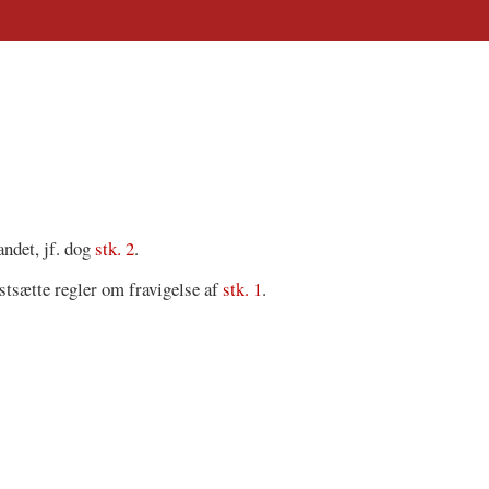
andet, jf. dog
stk. 2
.
stsætte regler om fravigelse af
stk. 1
.