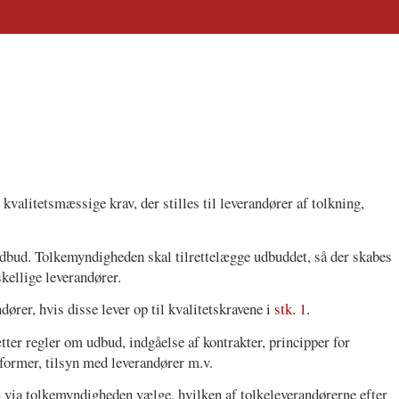
valitetsmæssige krav, der stilles til leverandører af tolkning,
dbud. Tolkemyndigheden skal tilrettelægge udbuddet, så der skabes
kellige leverandører.
ører, hvis disse lever op til kvalitetskravene i
stk. 1
.
tter regler om udbud, indgåelse af kontrakter, principper for
eformer, tilsyn med leverandører m.v.
n via tolkemyndigheden vælge, hvilken af tolkeleverandørerne efter