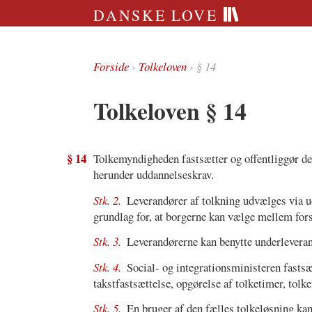
DANSKE LOVE
Forside
›
Tolkeloven
› § 14
Tolkeloven § 14
§ 14
Tolkemyndigheden fastsætter og offentliggør de k
herunder uddannelseskrav.
Stk. 2.
Leverandører af tolkning udvælges via u
grundlag for, at borgerne kan vælge mellem fors
Stk. 3.
Leverandørerne kan benytte underleverand
Stk. 4.
Social- og integrationsministeren fastsæ
takstfastsættelse, opgørelse af tolketimer, tolk
Stk. 5.
En bruger af den fælles tolkeløsning ka