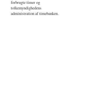
forbrugte timer og
tolkemyndighedens
administration af timebanken.
Register
–
Vilkår for brug
–
Cookie- og
privatlivspolitik