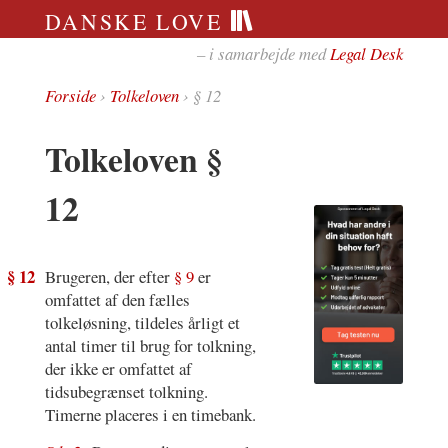
DANSKE LOVE
– i samarbejde med
Legal Desk
Forside
›
Tolkeloven
› § 12
Tolkeloven §
12
§ 12
Brugeren, der efter
§ 9
er
omfattet af den fælles
tolkeløsning, tildeles årligt et
antal timer til brug for tolkning,
der ikke er omfattet af
tidsubegrænset tolkning.
Timerne placeres i en timebank.