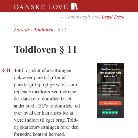
DANSKE LOVE
– i samarbejde med
Legal Desk
Forside
›
Toldloven
› § 11
Toldloven § 11
§ 11
Told- og skatteforvaltningen
opkræver punktafgifter af
punktafgiftspligtige varer, som
rejsende medfører ved indrejse i
det danske toldområde fra et
andet sted i EU's toldområde, ud
over hvad der kan anses for at
være indført til eget brug. Told-
og skatteforvaltningen fører den
fornødne kontrol hermed.