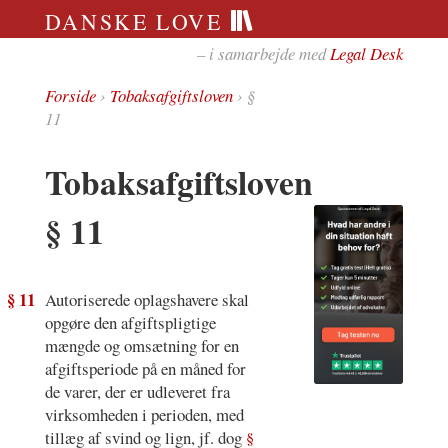
DANSKE LOVE
– i samarbejde med
Legal Desk
Forside
›
Tobaksafgiftsloven
› §
11
Tobaksafgiftsloven
§ 11
§ 11
Autoriserede oplagshavere skal
opgøre den afgiftspligtige
mængde og omsætning for en
afgiftsperiode på en måned for
de varer, der er udleveret fra
virksomheden i perioden, med
tillæg af svind og lign, jf. dog
§