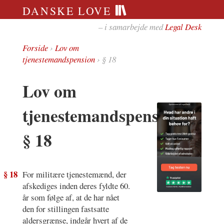
DANSKE LOVE
– i samarbejde med
Legal Desk
Forside
›
Lov om
tjenestemandspension
› § 18
Lov om
tjenestemandspension
§ 18
§ 18
For militære tjenestemænd, der
afskediges inden deres fyldte 60.
år som følge af, at de har nået
den for stillingen fastsatte
aldersgrænse, indgår hvert af de