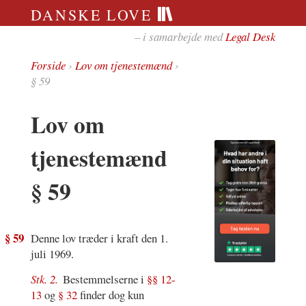
DANSKE LOVE
– i samarbejde med
Legal Desk
Forside
›
Lov om tjenestemænd
›
§ 59
Lov om
tjenestemænd
§ 59
§ 59
Denne lov træder i kraft den 1.
juli 1969.
Stk. 2.
Bestemmelserne i
§§ 12-
13
og
§ 32
finder dog kun