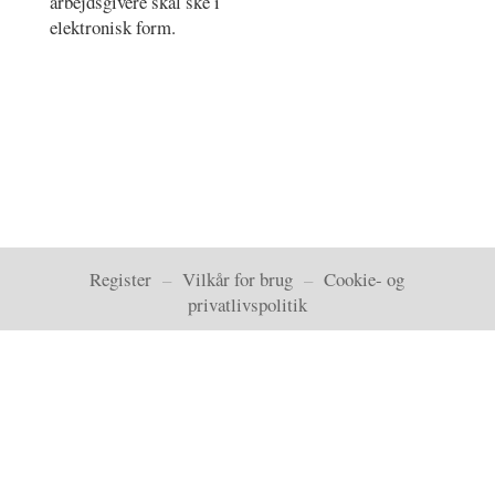
arbejdsgivere skal ske i
elektronisk form.
Register
–
Vilkår for brug
–
Cookie- og
privatlivspolitik