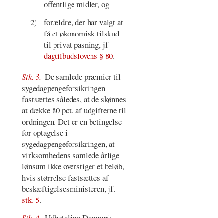
offentlige midler, og
2)
forældre, der har valgt at
få et økonomisk tilskud
til privat pasning, jf.
dagtilbudslovens § 80
.
Stk. 3.
De samlede præmier til
sygedagpengeforsikringen
fastsættes således, at de skønnes
at dække 80 pct. af udgifterne til
ordningen. Det er en betingelse
for optagelse i
sygedagpengeforsikringen, at
virksomhedens samlede årlige
lønsum ikke overstiger et beløb,
hvis størrelse fastsættes af
beskæftigelsesministeren, jf.
stk. 5
.
Stk. 4.
Udbetaling Danmark