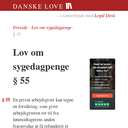
DANSKE LOVE
– i samarbejde med
Legal Desk
Forside
›
Lov om sygedagpenge
›
§ 55
Lov om
sygedagpenge
§ 55
§ 55
En privat arbejdsgiver kan tegne
en forsikring, som giver
arbejdsgiveren ret til fra
lønmodtagerens anden
fraværsdag at få refunderet et