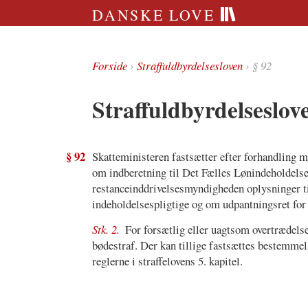
DANSKE LOVE
Forside
›
Straffuldbyrdelsesloven
› § 92
Straffuldbyrdelseslov
§ 92
Skatteministeren fastsætter efter forhandling m
om indberetning til Det Fælles Lønindeholdelses
restanceinddrivelsesmyndigheden oplysninger ti
indeholdelsespligtige og om udpantningsret for 
Stk. 2.
For forsætlig eller uagtsom overtrædelse
bødestraf. Der kan tillige fastsættes bestemmel
reglerne i straffelovens 5. kapitel.