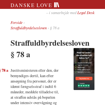
DANSKE LOVE
– i samarbejde med
Legal Desk
Forside
›
Straffuldbyrdelsesloven
› § 78 a
Straffuldbyrdelsesloven
§ 78 a
§ 78 a
Justitsministeren eller den, der
bemyndiges dertil, kan efter
ansøgning fra personer, der er
idømt fængselsstraf i indtil 6
måneder, meddele tilladelse til,
at straffen udstås på bopælen
under intensiv overvågning og