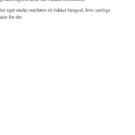
ter eget ønske overføres til lukket fængsel, hvis særlige
ler for det.
Register
–
Vilkår for brug
–
Cookie- og privatlivspolitik