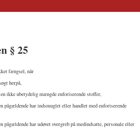
en § 25
kket fængsel, når
søgt herpå,
 en ikke ubetydelig mængde euforiserende stoffer,
 den pågældende har indsmuglet eller handlet med euforiserende
den pågældende har udøvet overgreb på medindsatte, personale eller