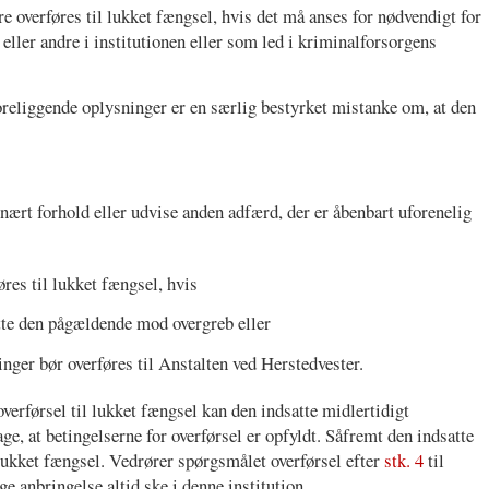
e overføres til lukket fængsel, hvis det må anses for nødvendigt for
eller andre i institutionen eller som led i kriminalforsorgens
oreliggende oplysninger er en særlig bestyrket mistanke om, at den
linært forhold eller udvise anden adfærd, der er åbenbart uforenelig
res til lukket fængsel, hvis
tte den pågældende mod overgreb eller
nger bør overføres til Anstalten ved Herstedvester.
erførsel til lukket fængsel kan den indsatte midlertidigt
tage, at betingelserne for overførsel er opfyldt. Såfremt den indsatte
 lukket fængsel. Vedrører spørgsmålet overførsel efter
stk. 4
til
e anbringelse altid ske i denne institution.